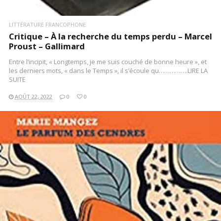
LITTÉRATURE FRANCOPHONE
Critique – À la recherche du temps perdu – Marcel
Proust – Gallimard
Entre l’incipit, « Longtemps, je me suis couché de bonne heure », et
les derniers mots, « dans le Temps », il s’écoule qu…………….LIRE LA
SUITE
AOÛT 22, 2022
0
0