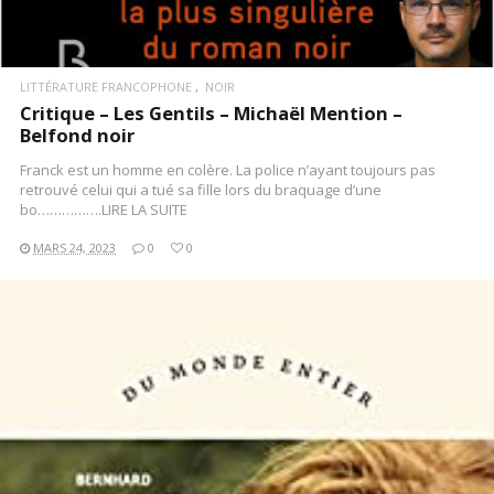
LITTÉRATURE FRANCOPHONE
NOIR
Critique – Les Gentils – Michaël Mention –
Belfond noir
Franck est un homme en colère. La police n’ayant toujours pas
retrouvé celui qui a tué sa fille lors du braquage d’une
bo…………….LIRE LA SUITE
MARS 24, 2023
0
0