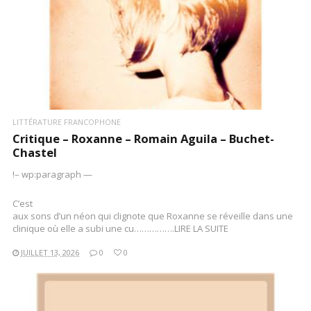
LITTÉRATURE FRANCOPHONE
Critique – Roxanne – Romain Aguila – Buchet-
Chastel
!– wp:paragraph —
C’est
aux sons d’un néon qui clignote que Roxanne se réveille dans une
clinique où elle a subi une cu…………….LIRE LA SUITE
JUILLET 13, 2026
0
0