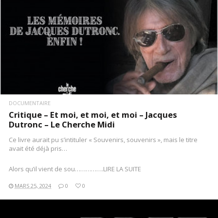
DOCUMENTAIRE
Critique – Et moi, et moi, et moi – Jacques
Dutronc – Le Cherche Midi
Ce livre aurait pu s’intituler « Souvenirs, souvenirs », mais le titre
avait été déjà pris…
Alors qu’il vient de sou…………….LIRE LA SUITE
MARS 25, 2024
0
0