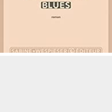
LITTÉRATURE FRANCOPHONE
Critique – Milwaukee Blues – Louis-Philippe
Dalembert – Sabine Wespieser
Emmett, un afro-américain d’une quarantaine d’années, est mort
étouffé sous le genou d’un policier. Comme George Floyd.
C…………….LIRE LA SUITE
NOVEMBRE 13, 2021
0
0