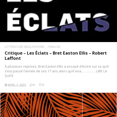
LITTÉRATURE ANGLOPHONE
THRILLER
Critique – Les Éclats – Bret Easton Ellis – Robert
Laffont
À plusieurs reprises, Bret Easton Ellis a essayé d’écrire sur ce qu’il
s’est passé l’année de ses 17 ans alors qu’il viva…………….LIRE LA
SUITE
AVRIL 2, 2023
0
0