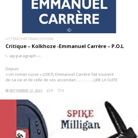
LITTÉRATURE FRANCOPHONE
Critique – Kolkhoze -Emmanuel Carrère – P.O.L
!– wp:paragraph —
Depuis
« Un roman russe » (2007), Emmanuel Carrère fait souvent
de sa vie et de celle de ses ascendan…………….LIRE LA SUITE
SEPTEMBRE 12, 2025
0
0