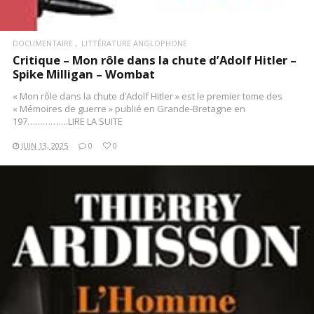
DOCUMENTAIRE
LITTÉRATURE ANGLOPHONE
Critique – Mon rôle dans la chute d’Adolf Hitler –
Spike Milligan – Wombat
« Mon rôle dans la chute d’Adolf Hitler » est le premier tome des
« Mémoires de guerre » publié en Grande-Bretagne en
197…………….LIRE LA SUITE
JUIN 13, 2025
0
0