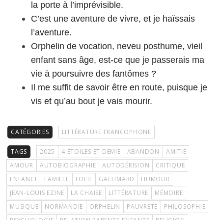
la porte à l’imprévisible.
C’est une aventure de vivre, et je haïssais
l’aventure.
Orphelin de vocation, neveu posthume, vieil
enfant sans âge, est-ce que je passerais ma
vie à poursuivre des fantômes ?
Il me suffit de savoir être en route, puisque je
vis et qu’au bout je vais mourir.
CATÉGORIES
LITTÉRATURE FRANCOPHONE
TAGS
2025
4 ÉTOILES ET DEMIE
ABANDON
AMITIÉ
AMOUR
AUTOBIOGRAPHIE
AUTODÉRISION
CRITIQUE
ENFANCE
FAMILLE
FOLIE
GALLIMARD
HUMOUR
JEAN-LOUIS EZINE
LA CHAISE
LITTÉRATURE
MÉMOIRE
MUSIQUE
NORMANDIE
ORPHELIN
PAUVRETÉ
PHILOSOPHIE