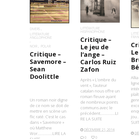
LITTÉRATURE
DIVERS
HISPANOPHONE
LITT
LITTÉRATURE
FRA
ANGLOPHONE
Critique –
Cr
Le jeu de
NOIR
POLAR
Le
Critique –
l’ange –
Br
Savemore –
Carlos Ruiz
Bé
Sean
Zafon
Doolittle
Alli
Après « L’ombre du
lign
vent », l’auteur
inté
catalan nous offre un
plaî
roman fleuve ayant
Un roman noir digne
genr
de nombreux points
de ce nom se doit de
exce
communs avec le
mettre en scène un
enq
précédent…………….LI
flic raté. C’est le cas
jou
RE LA SUITE
dans « Savemore »
SUI
où Matthew
DÉCEMBRE 21, 2014
Wor…………….LIRE LA
DÉ
0
0