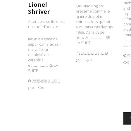
Nic
Lionel
Qiu Xiaolong est
arch
Shriver
présenté comme le
répu
maître du polar
mêm
Attention, ce livre est
chinois alors qu’il vit
com
un chef-d’oeuvre.
aux Etats-Unis depuis
Mad
1988. Dans cette
femm
nouvell…………….LIRE
Kevin a assassiné
………
LA SUITE
sept « camarades »
SUI
du lycée, un
DÉCEMBRE 21, 2014
employé de la
DÉ
cafétéria
0
0
0
et…………….LIRE LA
SUITE
DÉCEMBRE 21, 2014
0
0