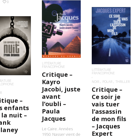
0
LIRE LA SUITE
LIRE LA SUITE
IRE LA SUITE
LITTÉRATURE
FRANCOPHONE
LITTÉRATURE
Critique –
FRANCOPHONE
Kayro
ÉRATURE
NOIR
POLAR
THRILLER
LOPHONE
Jacobi, juste
Critique –
R
avant
Ce soir je
itique –
l’oubli –
vais tuer
s enfants
Paula
l’assassin
 la nuit –
Jacques
de mon fils
ank
– Jacques
laney
Le Caire. Années
Expert
1950. Nasser vient de