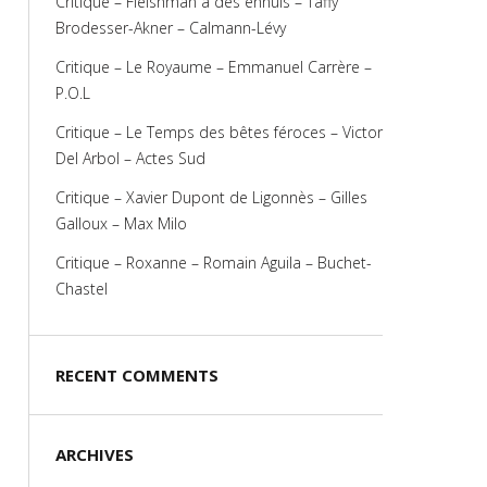
Critique – Fleishman a des ennuis – Taffy
Brodesser-Akner – Calmann-Lévy
Critique – Le Royaume – Emmanuel Carrère –
P.O.L
Critique – Le Temps des bêtes féroces – Victor
Del Arbol – Actes Sud
Critique – Xavier Dupont de Ligonnès – Gilles
Galloux – Max Milo
Critique – Roxanne – Romain Aguila – Buchet-
Chastel
RECENT COMMENTS
ARCHIVES