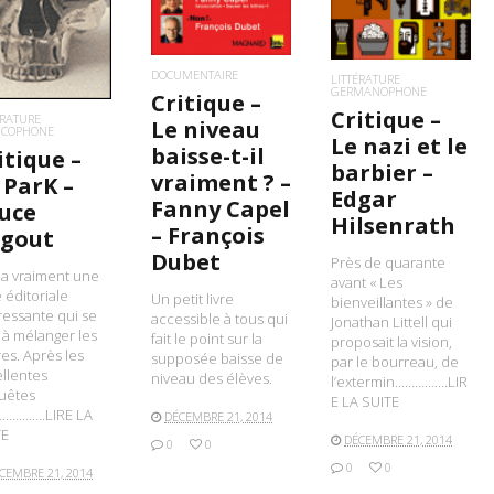
DOCUMENTAIRE
LITTÉRATURE
GERMANOPHONE
Critique –
Critique –
ÉRATURE
Le niveau
NCOPHONE
Le nazi et le
baisse-t-il
itique –
barbier –
vraiment ? –
 ParK –
Edgar
Fanny Capel
uce
Hilsenrath
– François
gout
Dubet
Près de quarante
a a vraiment une
avant « Les
e éditoriale
Un petit livre
bienveillantes » de
ressante qui se
accessible à tous qui
Jonathan Littell qui
t à mélanger les
fait le point sur la
proposait la vision,
es. Après les
supposée baisse de
par le bourreau, de
llentes
niveau des élèves.
l’extermin…………….LIR
uêtes
E LA SUITE
…………….LIRE LA
DÉCEMBRE 21, 2014
TE
DÉCEMBRE 21, 2014
0
0
0
0
CEMBRE 21, 2014