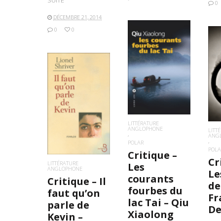
SUITE
0
DÉCEMBRE 21, 2014
0
0
LIRE LA SUITE
L
LIRE LA SUITE
LITTÉRATURE
ANGLOPHONE
LITT
ANG
POLAR
POLA
Critique –
Cr
LITTÉRATURE
Les
ANGLOPHONE
Le
courants
Critique – Il
de
fourbes du
faut qu’on
Fr
lac Tai – Qiu
parle de
De
Xiaolong
Kevin –