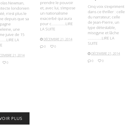
prendre le pouvoir
holas Newman,
Cinq voix s’expriment
et, avec lui, s’impose
itecte londonien
dans ce thriller : celle
un nationalisme
té, n’est plus le
du narrateur; celle
exacerbé qui aura
e depuis que sa
de Jean-Pierre, un
pour c…………….LIRE
pagne
type détestable,
LA SUITE
eleine, une
misogyne et lâche
e juive de 15
…………….LIRE LA
DÉCEMBRE 21, 2014
…….LIRE LA
SUITE
TE
0
0
DÉCEMBRE 21, 2014
CEMBRE 21, 2014
0
0
0
VOIR PLUS