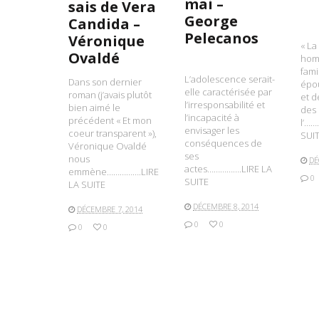
mai –
sais de Vera
George
Candida –
Pelecanos
Véronique
« La
Ovaldé
hom
fami
L’adolescence serait-
Dans son dernier
épo
elle caractérisée par
roman (j’avais plutôt
et d
l’irresponsabilité et
bien aimé le
des 
l’incapacité à
précédent « Et mon
l’……
envisager les
coeur transparent »),
SUI
conséquences de
Véronique Ovaldé
ses
nous
DÉ
actes…………….LIRE LA
emmène…………….LIRE
0
SUITE
LA SUITE
DÉCEMBRE 8, 2014
DÉCEMBRE 7, 2014
0
0
0
0