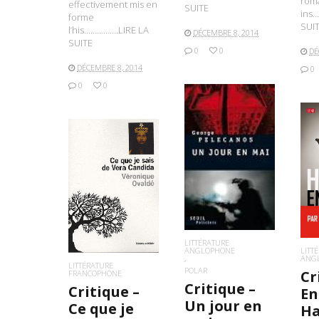
rom
effectivement mis en
SUITE
ins
forme
SUI
l’his…………….LIRE LA
DÉCEMBRE 8, 2014
SUITE
0
0
DÉ
DÉCEMBRE 8, 2014
0
0
0
LIRE LA SUITE
L
LIRE LA SUITE
LITTÉRATURE
ANGLOPHONE
LITT
ANG
LITTÉRATURE
POLAR
Cr
FRANCOPHONE
Critique –
Critique –
En
Un jour en
Ce que je
Ha