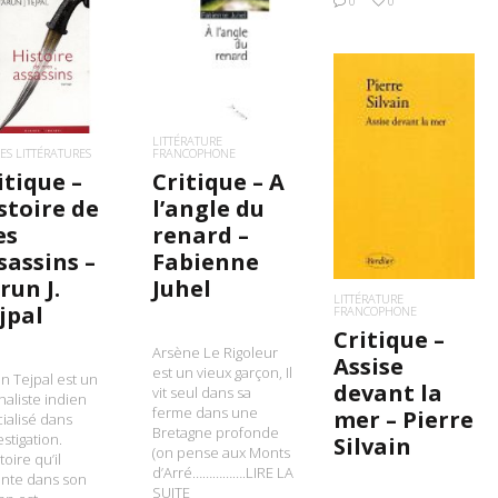
0
0
LIRE LA SUITE
IRE LA SUITE
LITTÉRATURE
ES LITTÉRATURES
FRANCOPHONE
LIRE LA SUITE
itique –
Critique – A
stoire de
l’angle du
es
renard –
sassins –
Fabienne
run J.
Juhel
LITTÉRATURE
jpal
FRANCOPHONE
Critique –
Arsène Le Rigoleur
Assise
est un vieux garçon, Il
n Tejpal est un
devant la
vit seul dans sa
naliste indien
ferme dans une
mer – Pierre
ialisé dans
Bretagne profonde
estigation.
Silvain
(on pense aux Monts
toire qu’il
d’Arré…………….LIRE LA
nte dans son
SUITE