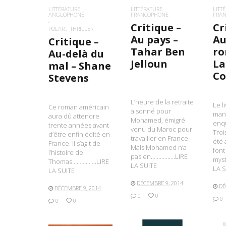
LITTÉRATURE
LITTÉRATURE
LITT
ANGLOPHONE
FRANCOPHONE
FRA
Critique –
Cr
POLAR
THRILLER
Au pays –
Au
Critique –
Tahar Ben
ro
Au-delà du
Jelloun
La
mal – Shane
Co
Stevens
L’heure de la retraite
Le l
Ce roman américain
a sonné pour
man
aura dû attendre
Mohamed, émigré
enqu
trente années avant
venu du Maroc pour
Troi
d’être enfin édité en
travailler en France.
été 
France. Il s’agit de
Mais Mohamed n’a
font
l’histoire de
pas en…………….LIRE
mys
Thomas…………….LIRE
LA SUITE
LA S
LA SUITE
DÉCEMBRE 9, 2014
DÉ
DÉCEMBRE 9, 2014
0
0
0
0
0