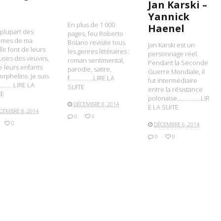
Jan Karski –
Yannick
En plus de 1 000
Haenel
 plupart des
pages, feu Roberto
mes de ma
Bolano revisite tous
Jan Karski est un
lle font de leurs
les genres littéraires :
personnage réel.
uses des veuves,
roman sentimental,
Pendant la Seconde
e leurs enfants
parodie, satire,
Guerre Mondiale, il
orphelins. Je suis
f…………….LIRE LA
fut intermédiaire
……….LIRE LA
SUITE
entre la résistance
TE
polonaise…………….LIR
DÉCEMBRE 8, 2014
E LA SUITE
CEMBRE 8, 2014
0
0
0
DÉCEMBRE 6, 2014
0
0