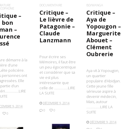
ÉRATURE
DOCUMENTAIRE
BD/MANGA
NCOPHONE
Critique –
Critique –
itique –
Le lièvre de
Aya de
 bon
Patagonie –
Yopougon –
man –
Claude
Marguerite
urence
Lanzmann
Abouet –
ssé
Clément
Oubrerie
Pour écrire ses
ivre démarre à la
Mémoires, il faut être
ière d’une
un peu égocentrique
ête policière.
Aya vit à Yopougon,
et considérer que sa
s personnes ont
un quartier
vie est plus
agressées. Elle
populaire d’Abidjan.
intéressante que
 partie d’un
Cette jeune fille
celle de …………….LIRE
téri…………….LIRE
sérieuse aspire à
LA SUITE
UITE
devenir médecin,
Mais, autour
DÉCEMBRE 9, 2014
CEMBRE 9, 2014
…………….LIRE LA
0
0
SUITE
0
DÉCEMBRE 9, 2014