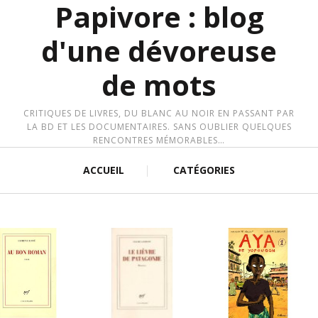
Papivore : blog
d'une dévoreuse
de mots
CRITIQUES DE LIVRES, DU BLANC AU NOIR EN PASSANT PAR
LA BD ET LES DOCUMENTAIRES. SANS OUBLIER QUELQUES
RENCONTRES MÉMORABLES…
ACCUEIL
CATÉGORIES
IRE LA SUITE
LIRE LA SUITE
LIRE LA SUITE