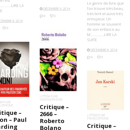
an est
Le genre de livre que
…………….LIRE LA
l’on trouve très beau,
DÉCEMBRE 9, 2014
TE
très lent et aussi très
0
0
ennuyeux. Un
CEMBRE 8, 2014
homme se souvient
0
de son enfance au
M…………….LIRE LA
SUITE
DÉCEMBRE 8, 2014
0
0
LIRE LA SUITE
IRE LA SUITE
LIRE LA SUITE
LITTÉRATURE
HISPANOPHONE
ÉRATURE
Critique –
LOPHONE
itique –
2666 –
LITTÉRATURE
on – Paul
FRANCOPHONE
Roberto
Critique –
rding
Bolano