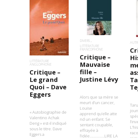
LIRE LA SUITE
L
LIRE LA SUITE
DIVERS
AUTR
LITTÉRATURE
Cr
FRANCOPHONE
Critique –
Hi
LITTÉRATURE
Mauvaise
m
ANGLOPHONE
fille –
Critique –
as
Justine Lévy
Le grand
Ta
Quoi – Dave
Te
Eggers
Alors que sa mère se
meurt d’un cancer,
Taru
Louise
jour
« Autobiographie de
apprend qu’elle atte
spéc
Valentino Achak
nd un enfant. Se
l’inv
Deng » est-il indiqué
sentant coupable,
L’his
sous le titre. Dave
effrayée à
raco
Eggers a
l’idée…………….LIRE LA