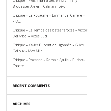
Critique – Fleishman a des ennuis – Taffy
Brodesser-Akner – Calmann-Lévy
Critique – Le Royaume – Emmanuel Carrère –
P.O.L
Critique – Le Temps des bêtes féroces – Victor
Del Arbol – Actes Sud
Critique – Xavier Dupont de Ligonnès – Gilles
Galloux – Max Milo
Critique – Roxanne – Romain Aguila – Buchet-
Chastel
RECENT COMMENTS
ARCHIVES