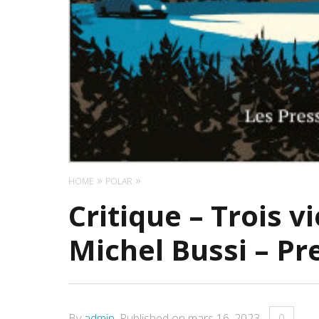
HOME
POLAR
Critique – Trois v
Michel Bussi – Pre
By
admin
.
Published on
mars 16, 2023
.
0