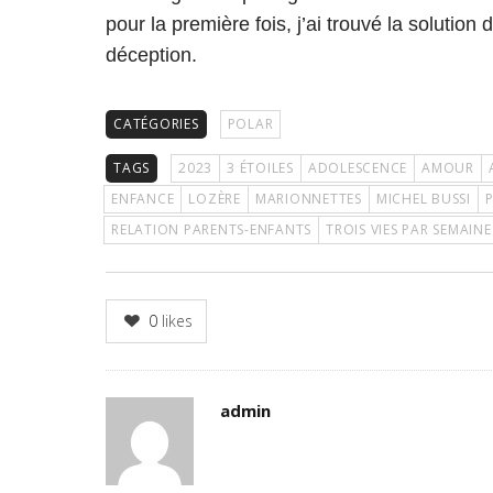
pour la première fois, j’ai trouvé la solution 
déception.
CATÉGORIES
POLAR
TAGS
2023
3 ÉTOILES
ADOLESCENCE
AMOUR
ENFANCE
LOZÈRE
MARIONNETTES
MICHEL BUSSI
P
RELATION PARENTS-ENFANTS
TROIS VIES PAR SEMAINE
0
likes
Author
admin