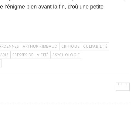
de l’énigme bien avant la fin, d’où une petite
ARDENNES
ARTHUR RIMBAUD
CRITIQUE
CULPABILITÉ
ARIS
PRESSES DE LA CITÉ
PSYCHOLOGIE