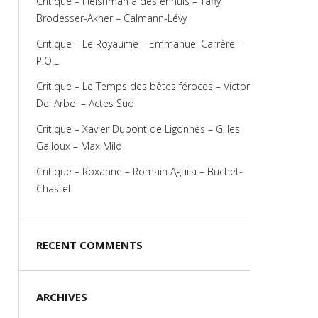
Critique – Fleishman a des ennuis – Taffy
Brodesser-Akner – Calmann-Lévy
Critique – Le Royaume – Emmanuel Carrère –
P.O.L
Critique – Le Temps des bêtes féroces – Victor
Del Arbol – Actes Sud
Critique – Xavier Dupont de Ligonnès – Gilles
Galloux – Max Milo
Critique – Roxanne – Romain Aguila – Buchet-
Chastel
RECENT COMMENTS
ARCHIVES