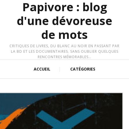
Papivore : blog
d'une dévoreuse
de mots
CRITIQUES DE LIVRES, DU BLANC AU NOIR EN PASSANT PAR
LA BD ET LES DOCUMENTAIRES. SANS OUBLIER QUELQUES
RENCONTRES MÉMORABLES…
ACCUEIL
CATÉGORIES