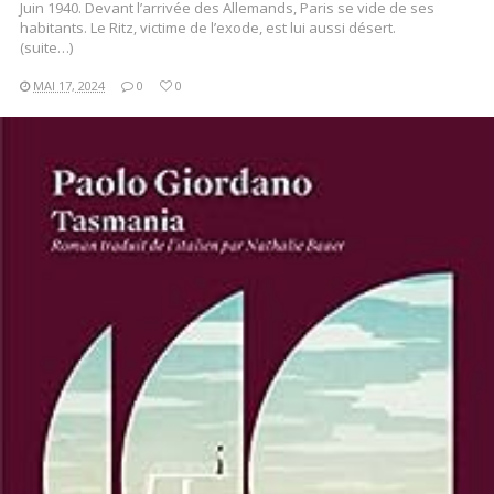
Juin 1940. Devant l’arrivée des Allemands, Paris se vide de ses
habitants. Le Ritz, victime de l’exode, est lui aussi désert.
(suite…)
MAI 17, 2024
0
0
LIRE LA SUITE