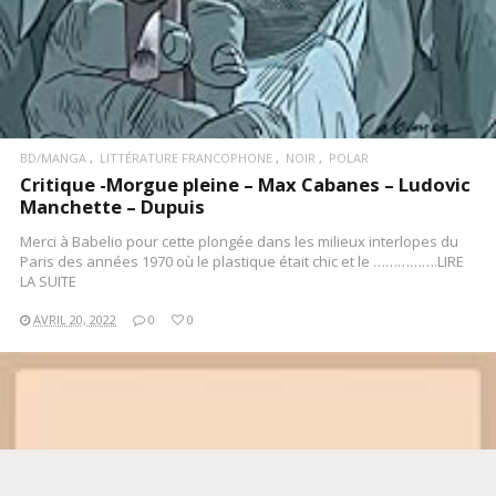
BD/MANGA
LITTÉRATURE FRANCOPHONE
NOIR
POLAR
Critique -Morgue pleine – Max Cabanes – Ludovic
Manchette – Dupuis
Merci à Babelio pour cette plongée dans les milieux interlopes du
Paris des années 1970 où le plastique était chic et le …………….LIRE
LA SUITE
AVRIL 20, 2022
0
0