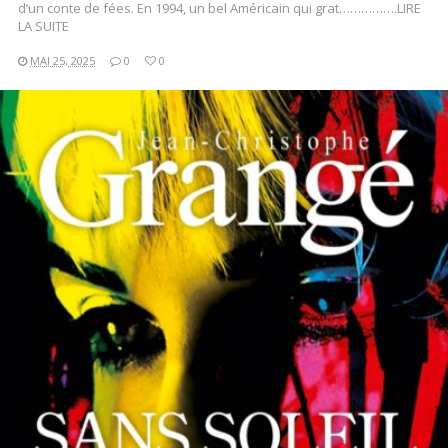
d’un conte de fées. En 1994, un bel Américain qui grat…………….LIRE
LA SUITE
MAI 25, 2025
0
0
LIRE LA SUITE