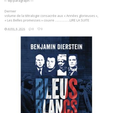
!– wp:paragraph —
Dernier
volume de la tétralogie consacrée aux « Années glorieuses »,
« Les Belles promesses » couvre …………….LIRE LA SUITE
AVRIL 8, 2026
0
0
LIRE LA SUITE