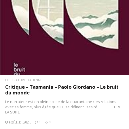
LITTÉRATURE ITALIENNE
Critique – Tasmania – Paolo Giordano – Le bruit
du monde
Le narrateur est en pleine crise de la quarantaine : les relations
avec sa femme, plus âgée que lui, se délitent ; ses rê…………….LIRE
LA SUITE
AOÛT 11, 2023
0
0