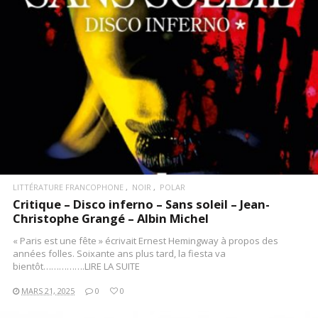
LITTÉRATURE FRANCOPHONE
NOIR
POLAR
Critique – Disco inferno – Sans soleil – Jean-
Christophe Grangé – Albin Michel
« Paris est une fête » écrivait Ernest Hemingway à propos des
années folles. Soixante ans plus tard, la fiesta va
bientôt…………….LIRE LA SUITE
MARS 21, 2025
0
0