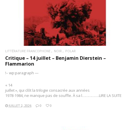
LITTÉRATURE FRANCOPHONE
NOIR
POLAR
Critique – 14 juillet – Benjamin Dierstein –
Flammarion
!– wp:paragraph —
« 14
juillet », qui clôt la trilogie consacrée aux années
1978-1984, ne manque pas de souffle. À sa l…………….LIRE LA SUITE
JUILLET 2, 2026
0
0