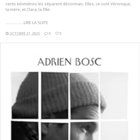
cents kilomètres les séparent désormais. Elles, ce sont Véronique,
la mère, et Clara, la fille.
…………….LIRE LA SUITE
OCTOBRE 21, 2025
0
0