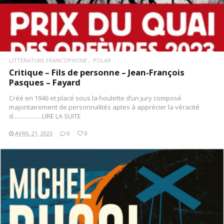
LITTÉRATURE FRANCOPHONE
POLAR
Critique – Fils de personne – Jean-François
Pasques – Fayard
Créé en 1946 et placé sous la houlette d’un jury composé
majoritairement de personnalités aptes à apprécier la véracité
d…………….LIRE LA SUITE
AVRIL 21, 2023
0
0