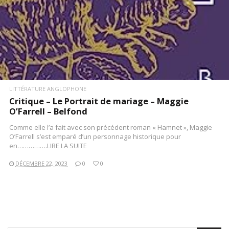
LITTÉRATURE ANGLOPHONE
Critique – Le Portrait de mariage – Maggie
O’Farrell – Belfond
Comme elle l’a fait avec son précédent roman « Hamnet », Maggie
O’Farrell s’est emparé d’un personnage historique pour
en…………….LIRE LA SUITE
DÉCEMBRE 22, 2023
0
0