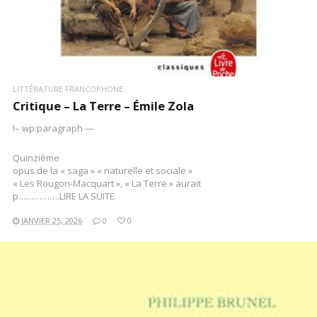
LITTÉRATURE FRANCOPHONE
Critique – La Terre – Émile Zola
!– wp:paragraph —
Quinzième
opus de la « saga » « naturelle et sociale »
« Les Rougon-Macquart », « La Terre » aurait
p…………….LIRE LA SUITE
JANVIER 25, 2026
0
0