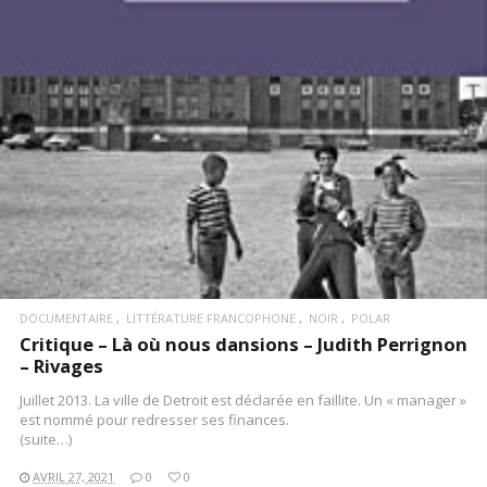
LIRE LA SUITE
DOCUMENTAIRE
LITTÉRATURE FRANCOPHONE
NOIR
POLAR
Critique – Là où nous dansions – Judith Perrignon
– Rivages
Juillet 2013. La ville de Detroit est déclarée en faillite. Un « manager »
est nommé pour redresser ses finances.
(suite…)
AVRIL 27, 2021
0
0