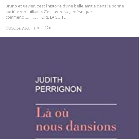
Bruno et Xavier, c’est l’histoire d’une belle amitié dans la bonne
société versaillaise. C’est avec sa genèse que
commenc…………….LIRE LA SUITE
MAI 24, 2021
0
0