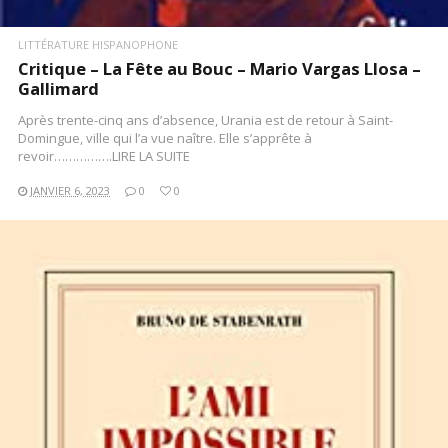
LITTÉRATURE HISPANOPHONE
Critique – La Fête au Bouc – Mario Vargas Llosa –
Gallimard
Après trente-cinq ans d’absence, Urania est de retour à Saint-
Domingue, ville qui l’a vue naître. Elle s’apprête à
revoir…………….LIRE LA SUITE
JANVIER 6, 2023
0
0