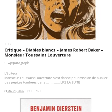
NOIR
Critique – Diables blancs – James Robert Baker –
Monsieur Toussaint Louverture
!– wp:paragraph —
L’éditeur
Monsieur Toussaint Louverture s’est donné pour mission de publier
des pépites tombées dans …………….LIRE LA SUITE
MAI 23, 2026
0
0