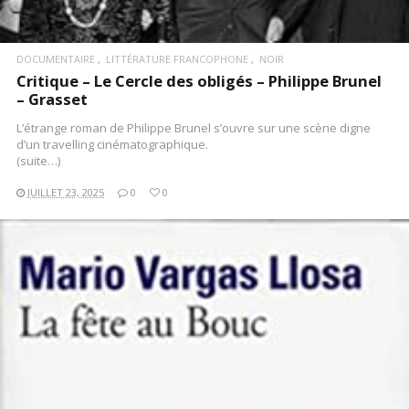
DOCUMENTAIRE
LITTÉRATURE FRANCOPHONE
NOIR
Critique – Le Cercle des obligés – Philippe Brunel
– Grasset
L’étrange roman de Philippe Brunel s’ouvre sur une scène digne
d’un travelling cinématographique.
(suite…)
JUILLET 23, 2025
0
0