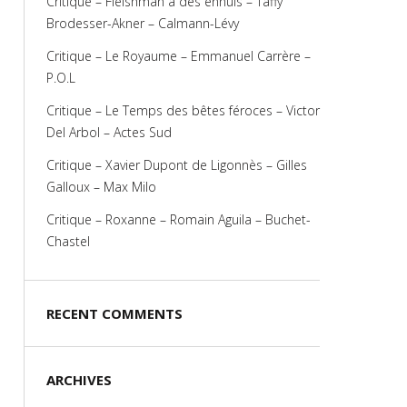
Critique – Fleishman a des ennuis – Taffy
Brodesser-Akner – Calmann-Lévy
Critique – Le Royaume – Emmanuel Carrère –
P.O.L
Critique – Le Temps des bêtes féroces – Victor
Del Arbol – Actes Sud
Critique – Xavier Dupont de Ligonnès – Gilles
Galloux – Max Milo
Critique – Roxanne – Romain Aguila – Buchet-
Chastel
RECENT COMMENTS
ARCHIVES