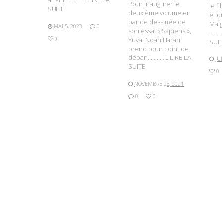
attein…………….LIRE LA
Pour inaugurer le
le f
SUITE
deuxième volume en
et qu
bande dessinée de
Malg
MAI 5, 2023
0
son essai « Sapiens »,
………
0
Yuval Noah Harari
SUI
prend pour point de
dépar…………….LIRE LA
JU
SUITE
0
NOVEMBRE 25, 2021
0
0