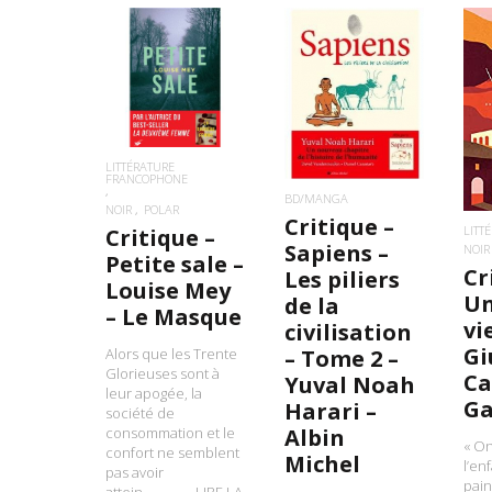
LIRE LA SUITE
LIRE LA SUITE
L
LITTÉRATURE
FRANCOPHONE
BD/MANGA
NOIR
POLAR
Critique –
LITT
Critique –
Sapiens –
NOIR
Petite sale –
Cr
Les piliers
Louise Mey
Un
de la
– Le Masque
vi
civilisation
Gi
– Tome 2 –
Alors que les Trente
Glorieuses sont à
Ca
Yuval Noah
leur apogée, la
Ga
Harari –
société de
Albin
consommation et le
« On
confort ne semblent
Michel
l’en
pas avoir
pain