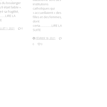
ils du boulanger
institutions
’il était faible ».
catholiques qui
ré sa fragilité,
« accueillaient » des
…….LIRE LA
filles et des femmes,
TE
dont
certa…………….LIRE LA
ILLET 1, 2021
0
SUITE
FÉVRIER 18, 2021
0
0