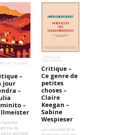
LIRE LA SUITE
IRE LA SUITE
LITTÉRATURE
ANGLOPHONE
ÉRATURE ITALIENNE
Critique –
Ce genre de
itique –
petites
 jour
choses –
endra –
Claire
ulia
Keegan –
minito –
Sabine
llmeister
Wespieser
 l’appelait
fant mie de
Les couvents de la
 parce qu’il était
Madeleine sont des