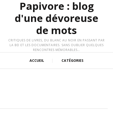
Papivore : blog
d'une dévoreuse
de mots
CRITIQUES DE LIVRES, DU BLANC AU NOIR EN PASSANT PAR
LA BD ET LES DOCUMENTAIRES. SANS OUBLIER QUELQUES
RENCONTRES MÉMORABLES…
ACCUEIL
CATÉGORIES