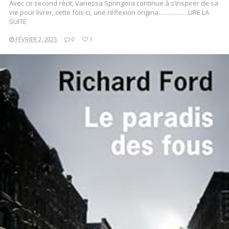
Avec ce second récit, Vanessa Springora continue à s’inspirer de sa
vie pour livrer, cette fois-ci, une réflexion origina…………….LIRE LA
SUITE
FÉVRIER 2, 2025
0
1