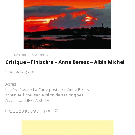
LITTÉRATURE FRANCOPHONE
Critique – Finistère – Anne Berest – Albin Michel
!– wp:paragraph —
Après
le très réussi « La Carte postale », Anne Berest
continue à creuser le sillon de ses origines.
A…………….LIRE LA SUITE
SEPTEMBRE 1, 2025
0
1