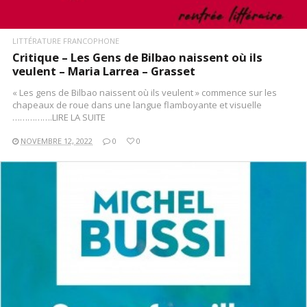
LITTÉRATURE FRANCOPHONE
Critique – Les Gens de Bilbao naissent où ils
veulent – Maria Larrea – Grasset
« Les gens de Bilbao naissent où ils veulent » commence sur les
chapeaux de roue dans une langue flamboyante et visuelle
…………….LIRE LA SUITE
NOVEMBRE 12, 2022
0
0