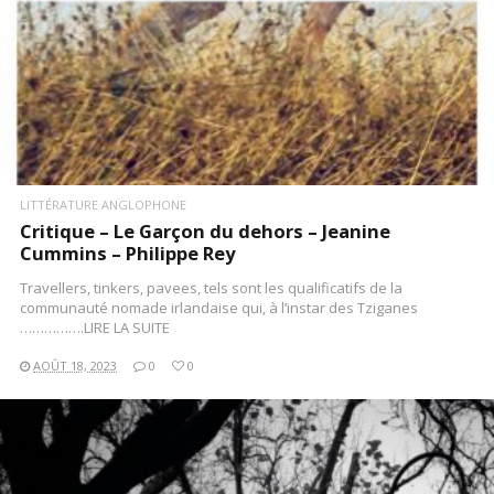
LITTÉRATURE ANGLOPHONE
Critique – Le Garçon du dehors – Jeanine
Cummins – Philippe Rey
Travellers, tinkers, pavees, tels sont les qualificatifs de la
communauté nomade irlandaise qui, à l’instar des Tziganes
…………….LIRE LA SUITE
AOÛT 18, 2023
0
0