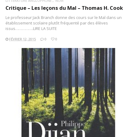
LITTÉRATURE ANGLOPHONE
NOIR
Critique – Les leçons du Mal – Thomas H. Cook
Le professeur Jack Branch donne des cours sur le Mal dans un
établissement scolaire plutôt fréquenté par des élèves
issus…………….LIRE LA SUITE
FÉVRIER 12, 2015
0
0
LIRE LA SUITE