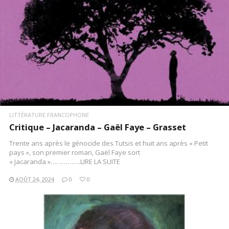
LITTÉRATURE FRANCOPHONE
Critique – Jacaranda – Gaël Faye – Grasset
Trente ans après le génocide des Tutsis et huit ans après « Petit
pays », son premier roman, Gaël Faye sort
« Jacaranda »…………….LIRE LA SUITE
AOÛT 24, 2024
0
0