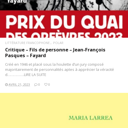
LITTÉRATURE FRANCOPHONE
POLAR
Critique – Fils de personne – Jean-François
Pasques – Fayard
Créé en 1946 et placé sous la houlette d’un jury composé
majoritairement de personnalités aptes à apprécier la véracité
d…………….LIRE LA SUITE
AVRIL 21, 2023
0
0