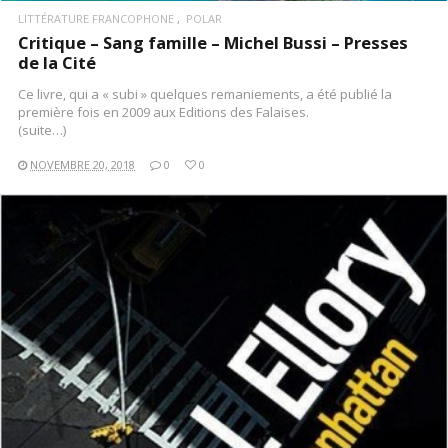
LITTÉRATURE FRANCOPHONE
POLAR
Critique – Sang famille – Michel Bussi – Presses
de la Cité
Ce livre, qui a « subi » quelques remaniements, a été publié la
première fois en 2009 aux Editions des Falaises.
(suite…)
NOVEMBRE 20, 2018
0
0