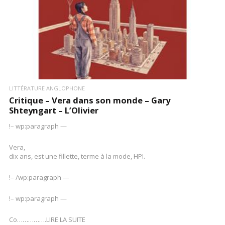
LITTÉRATURE ANGLOPHONE
Critique – Vera dans son monde – Gary
Shteyngart – L’Olivier
!– wp:paragraph —
Vera,
dix ans, est une fillette, terme à la mode, HPI.
!– /wp:paragraph —
!– wp:paragraph —
Co…………….LIRE LA SUITE