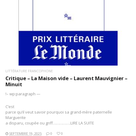
LIRE LA SUITE
LITTÉRATURE FRANCOPHONE
Critique – La Maison vide – Laurent Mauvignier –
Minuit
!– wp:paragraph —
C’est
parce qu’il veut savoir pourquoi sa grand-mère paternelle
Marguerite
a disparu, coupée ou griff…………….LIRE LA SUITE
SEPTEMBRE 19, 2025
0
0