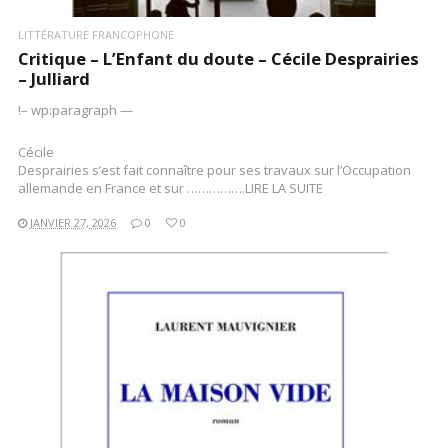
LITTÉRATURE FRANCOPHONE
Critique – L’Enfant du doute – Cécile Desprairies
– Julliard
!– wp:paragraph —
Cécile
Desprairies s’est fait connaître pour ses travaux sur l’Occupation
allemande en France et sur …………….LIRE LA SUITE
JANVIER 27, 2026
0
0