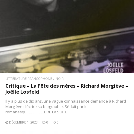
LITTÉRATURE FRANCOPHONE
NOIR
Critique – La Fête des mères – Richard Morgiève –
Joëlle Losfeld
Il y a plus de dix ans, une vague connaissance demande à Richard
Morgiève d’écrire sa biographie. Séduit par le
romanesqu…………….LIRE LA SUITE
DÉCEMBRE 1, 2023
0
0