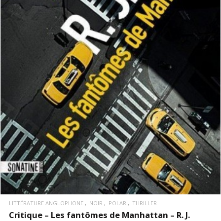
LIRE LA SUITE
LITTÉRATURE ANGLOPHONE
NOIR
POLAR
THRILLER
Critique – Les fantômes de Manhattan – R. J.