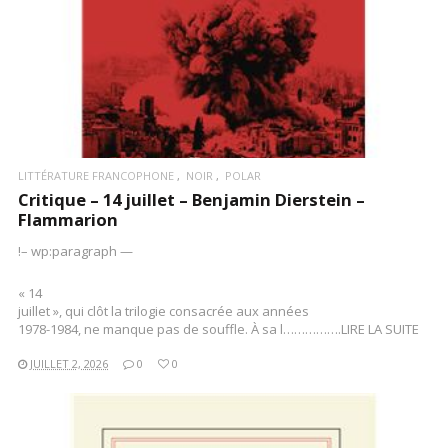
LITTÉRATURE FRANCOPHONE
NOIR
POLAR
Critique – 14 juillet – Benjamin Dierstein –
Flammarion
!– wp:paragraph —
« 14
juillet », qui clôt la trilogie consacrée aux années
1978-1984, ne manque pas de souffle. À sa l…………….LIRE LA SUITE
JUILLET 2, 2026
0
0