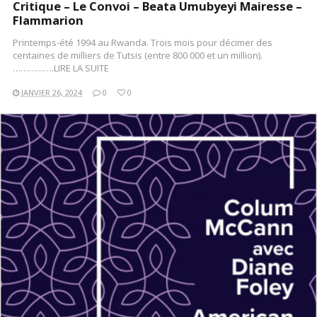
Critique – Le Convoi – Beata Umubyeyi Mairesse –
Flammarion
Printemps-été 1994 au Rwanda. Trois mois pour décimer des
centaines de milliers de Tutsis (entre 800 000 et un million).
…………….LIRE LA SUITE
JANVIER 26, 2024
0
0