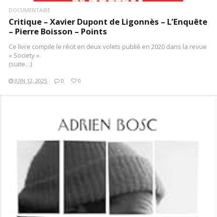
DOCUMENTAIRE
Critique – Xavier Dupont de Ligonnès – L’Enquête
– Pierre Boisson – Points
Ce livre compile le récit en deux volets publié en 2020 dans la revue
« Society ».
(suite…)
JUIN 12, 2025
0
0