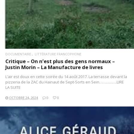
DOCUMENTAIRE
LITTÉRATURE FRANCOPHONE
Critique – On n’est plus des gens normaux –
Justin Morin – La Manufacture de livres
L’air est doux en cette soirée du 14 août 2017. La terrasse devant la
pizzeria de la ZAC du Hainaut de Sept-Sorts en Sein…………….LIRE
LA SUITE
OCTOBRE 24, 2024
0
0