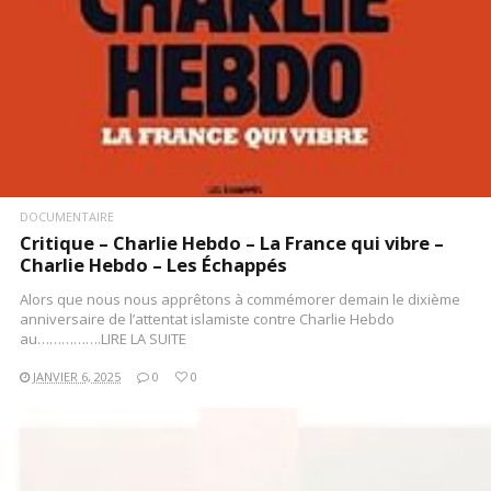
DOCUMENTAIRE
Critique – Charlie Hebdo – La France qui vibre –
Charlie Hebdo – Les Échappés
Alors que nous nous apprêtons à commémorer demain le dixième
anniversaire de l’attentat islamiste contre Charlie Hebdo
au…………….LIRE LA SUITE
JANVIER 6, 2025
0
0