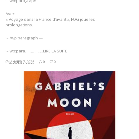
!– wp:paragraph —
Avec
« Voyage dans la France d’avant », FOG joue les
prolongations.
!– /wp:paragraph —
!– wp:para…………….LIRE LA SUITE
JANVIER 7, 2026
0
0