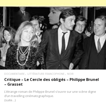
LIRE LA SUITE
DOCUMENTAIRE
LITTÉRATURE FRANCOPHONE
NOIR
Critique – Le Cercle des obligés – Philippe Brunel
– Grasset
L’étrange roman de Philippe Brunel s’ouvre sur une scène digne
d’un travelling cinématographique.
(suite…)