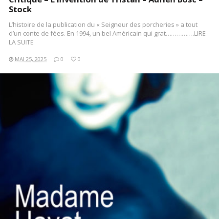
Stock
L’histoire de la publication du « Seigneur des porcheries » a tout
d’un conte de fées. En 1994, un bel Américain qui grat…………….LIRE
LA SUITE
MAI 25, 2025
0
0