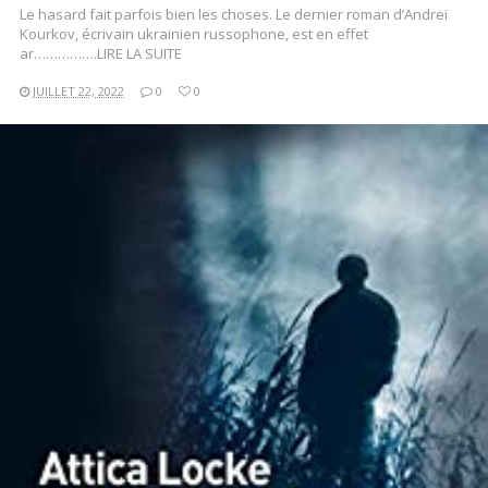
Le hasard fait parfois bien les choses. Le dernier roman d’Andreï
Kourkov, écrivain ukrainien russophone, est en effet
ar…………….LIRE LA SUITE
JUILLET 22, 2022
0
0