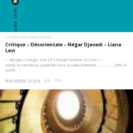
LITTÉRATURE FRANCOPHONE
Critique – Désorientale – Négar Djavadi – Liana
Levi
!-- @page { margin: 2cm } P { margin-bottom: 0.21cm } --
Kimiâ, la narratrice, patiente dans la salle d’attente …………….LIRE LA
SUITE
NOVEMBRE 14, 2016
0
0