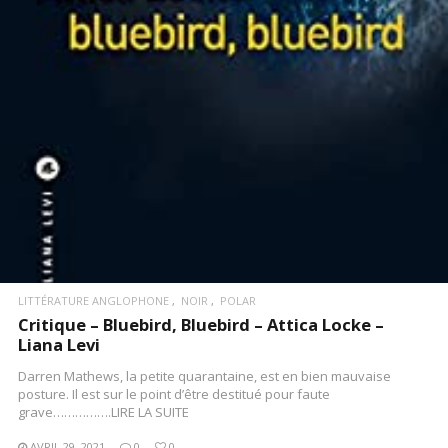
LIRE LA SUITE
LITTÉRATURE ANGLOPHONE
NOIR
POLAR
Critique – Bluebird, Bluebird – Attica Locke –
Liana Levi
Darren Mathews, la petite quarantaine, est en bien mauvaise
posture. Il est sur le point d’être destitué pour faute
grave…………….LIRE LA SUITE
AVRIL 29, 2021
0
0