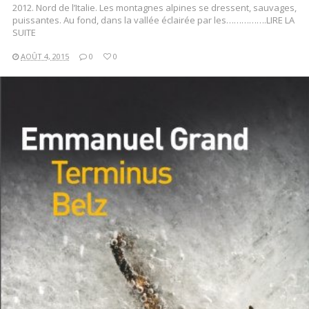
2012. Nord de l’Italie. Les montagnes alpines se dressent, sauvages,
puissantes. Au fond, dans la vallée éclairée par les…………….LIRE LA
SUITE
AOÛT 4, 2015
0
0