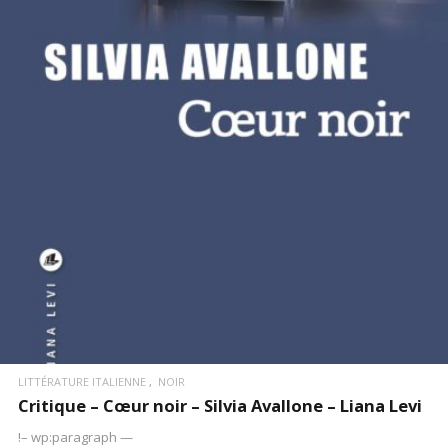
LIRE LA SUITE
LITTÉRATURE ITALIENNE
NOIR
Critique – Cœur noir – Silvia Avallone – Liana Levi
!– wp:paragraph —