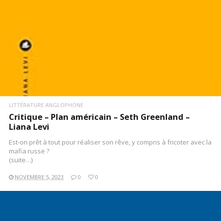
LITTÉRATURE ANGLOPHONE
Critique – Plan américain – Seth Greenland –
Liana Levi
Est-on prêt à tout pour réaliser son rêve, y compris à fricoter avec la
mafia russe ?
(suite…)
NOVEMBRE 5, 2023
0
0