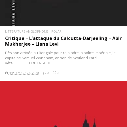
LITTÉRATURE ANGLOPHONE
POLAR
Critique – L’attaque du Calcutta-Darjeeling – Abir
Mukherjee – Liana Levi
Dès son arrivée au Bengale pour rejoindre la police impériale, le
capitaine Samuel Wyndham, ancien de Scotland Yard,
vété…………….LIRE LA SUITE
SEPTEMBRE 24, 2020
0
0