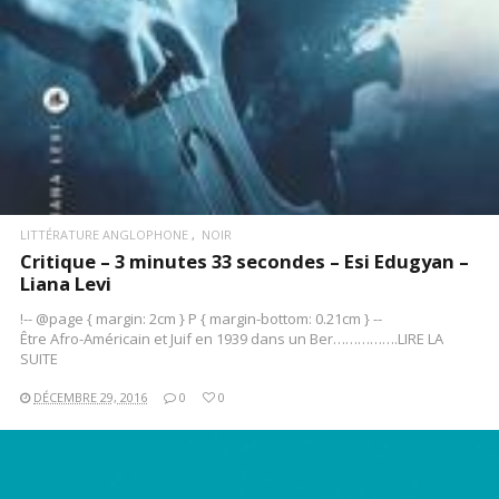
LITTÉRATURE ANGLOPHONE
NOIR
Critique – 3 minutes 33 secondes – Esi Edugyan –
Liana Levi
!-- @page { margin: 2cm } P { margin-bottom: 0.21cm } --
Être Afro-Américain et Juif en 1939 dans un Ber…………….LIRE LA
SUITE
DÉCEMBRE 29, 2016
0
0