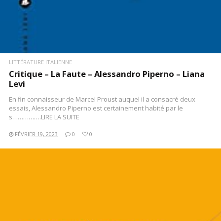
LITTÉRATURE ITALIENNE
Critique – La Faute – Alessandro Piperno – Liana
Levi
En fin connaisseur de Marcel Proust auquel il a consacré deux
essais, Alessandro Piperno est certainement habité par le
s…………….LIRE LA SUITE
FÉVRIER 19, 2023
0
0