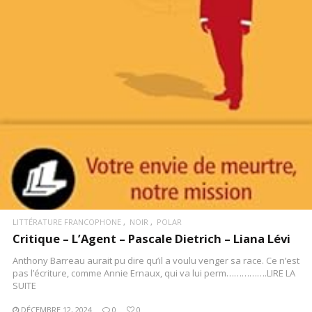
LIRE LA SUITE
LITTÉRATURE FRANCOPHONE
NOIR
POLAR
Critique – L’Agent – Pascale Dietrich – Liana Lévi
Anthony Barreau aurait pu dire qu’il a voulu venger sa race. Ce n’est
pas l’écriture, comme Annie Ernaux, qui va lui perm…………….LIRE LA
SUITE
DÉCEMBRE 12, 2024
0
0