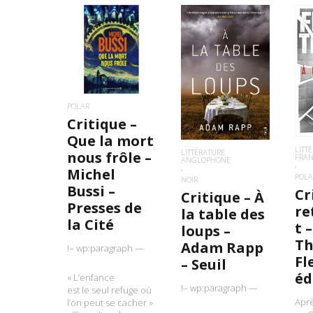
LIRE LA SUITE
L
LIRE LA SUITE
POLAR
Critique –
Que la mort
LITT
LITTÉRATURE
nous frôle –
FRA
ANGLOPHONE
Michel
POLA
NOIR
Bussi –
Cr
Critique – À
Presses de
re
la table des
la Cité
t 
loups –
Th
Adam Rapp
!– wp:paragraph —
Fl
– Seuil
éd
« L’enfance
!– wp:paragraph —
est le seul refuge où
Aprè
l’on peut se cacher »