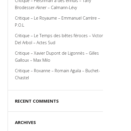
Critique – Fleishman a des ennuis – Taffy
Brodesser-Akner – Calmann-Lévy
Critique – Le Royaume – Emmanuel Carrère –
P.O.L
Critique – Le Temps des bêtes féroces – Victor
Del Arbol – Actes Sud
Critique – Xavier Dupont de Ligonnès – Gilles
Galloux – Max Milo
Critique – Roxanne – Romain Aguila – Buchet-
Chastel
RECENT COMMENTS
ARCHIVES