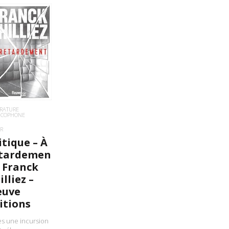
IRE LA SUITE
ÉRATURE
NCOPHONE
R
itique – À
tardemen
– Franck
illiez –
euve
itions
s une incursion