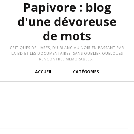
Papivore : blog
d'une dévoreuse
de mots
CRITIQUES DE LIVRES, DU BLANC AU NOIR EN PASSANT PAR
LA BD ET LES DOCUMENTAIRES. SANS OUBLIER QUELQUES
RENCONTRES MÉMORABLES…
ACCUEIL
CATÉGORIES