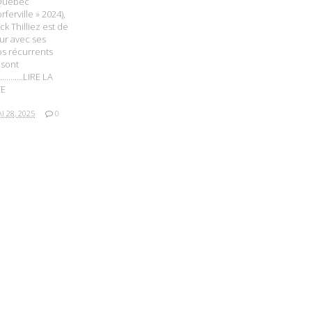
Québec
orferville » 2024),
ck Thilliez est de
ur avec ses
s récurrents
 sont
………….LIRE LA
TE
I 28, 2025
0