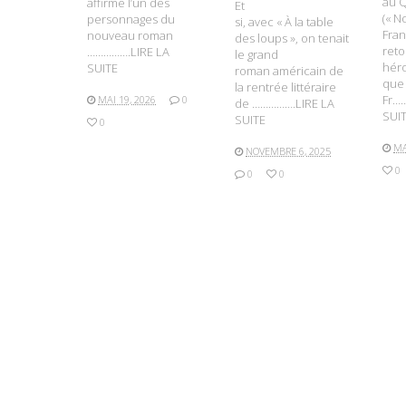
au 
affirme l’un des
Et
(« N
personnages du
si, avec « À la table
Fran
nouveau roman
des loups », on tenait
reto
…………….LIRE LA
le grand
héro
SUITE
roman américain de
que
la rentrée littéraire
Fr…
MAI 19, 2026
0
de …………….LIRE LA
SUI
SUITE
0
MA
NOVEMBRE 6, 2025
0
0
0