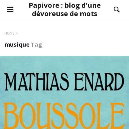
Papivore : blog d'une
dévoreuse de mots
HOME
musique
Tag