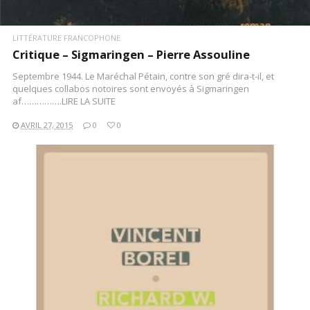
LITTÉRATURE FRANCOPHONE
Critique – Sigmaringen – Pierre Assouline
Septembre 1944. Le Maréchal Pétain, contre son gré dira-t-il, et
quelques collabos notoires sont envoyés à Sigmaringen
af…………….LIRE LA SUITE
AVRIL 27, 2015
0
0
LIRE LA SUITE