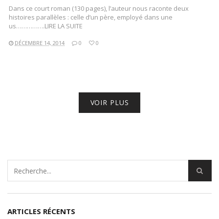
Dans ce court roman (130 pages), l’auteur nous raconte deux
histoires parallèles : celle d’un père, employé dans une
us…………….LIRE LA SUITE
DÉCEMBRE 14, 2014
0
0
VOIR PLUS
ARTICLES RÉCENTS