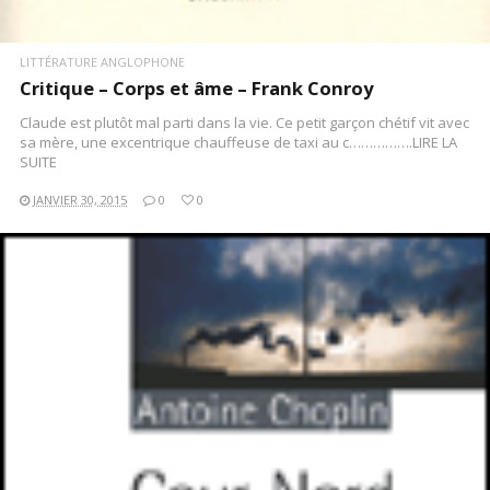
LITTÉRATURE ANGLOPHONE
Critique – Corps et âme – Frank Conroy
Claude est plutôt mal parti dans la vie. Ce petit garçon chétif vit avec
sa mère, une excentrique chauffeuse de taxi au c…………….LIRE LA
SUITE
JANVIER 30, 2015
0
0