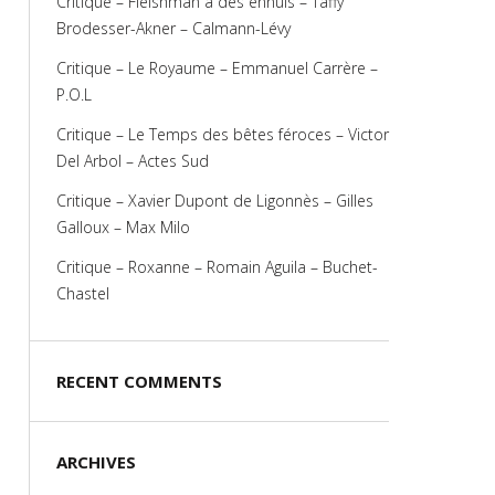
Critique – Fleishman a des ennuis – Taffy
Brodesser-Akner – Calmann-Lévy
Critique – Le Royaume – Emmanuel Carrère –
P.O.L
Critique – Le Temps des bêtes féroces – Victor
Del Arbol – Actes Sud
Critique – Xavier Dupont de Ligonnès – Gilles
Galloux – Max Milo
Critique – Roxanne – Romain Aguila – Buchet-
Chastel
RECENT COMMENTS
ARCHIVES