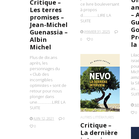
Critique –
ce livre bouleversant
am
Les terres
à propos
– 
d…………….LIRE LA
promises –
Gu
SUITE
Jean-Michel
Go
Guenassia –
JANVIER 31, 2025
Pr
Albin
0
0
la
Michel
Lila
Plus de dix ans
isra
après, les
pour
personnages du
Mich
« Club des
aima
incorrigibles
la Si
LIRE LA SUITE
optimistes » sont de
as…
retour pour nous
SUI
plonger dans
une…………….LIRE LA
MA
SUITE
0
AUTRES LITTÉRATURES
JUIN 12, 2021
0
Critique –
0
La dernière