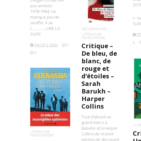
trilogie consacrée
LIRE LA SUITE
2018
aux années
1978-1984, ne
manque pas de
!– 
souffle. À sa
SUI
l…………….LIRE LA
DOCUMENTAIRE
SUITE
LITTÉRATURE
FÉ
FRANCOPHONE
0
Critique –
JUILLET 2, 2026
0
De bleu, de
0
blanc, de
rouge et
d’étoiles –
Sarah
L
Barukh –
LIRE LA SUITE
Harper
Collins
Tout d’abord un
grand merci à
AUTR
Babelio et à Harper
Cr
LITTÉRATURE
Collins de m’avoir
FRANCOPHONE
Un
permis de découvrir