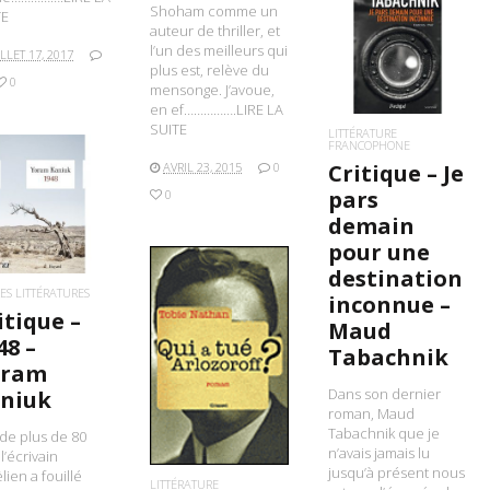
Shoham comme un
TE
auteur de thriller, et
LIRE LA SUITE
l’un des meilleurs qui
ILLET 17, 2017
plus est, relève du
0
mensonge. J’avoue,
en ef…………….LIRE LA
SUITE
LITTÉRATURE
FRANCOPHONE
Critique – Je
AVRIL 23, 2015
0
pars
0
IRE LA SUITE
demain
pour une
destination
ES LITTÉRATURES
inconnue –
itique –
Maud
48 –
Tabachnik
LIRE LA SUITE
oram
Dans son dernier
niuk
roman, Maud
Tabachnik que je
de plus de 80
n’avais jamais lu
 l’écrivain
jusqu’à présent nous
ëlien a fouillé
LITTÉRATURE