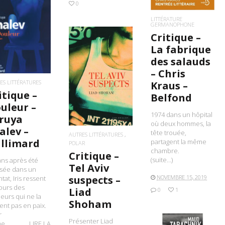
0
LITTÉRATURE
GERMANOPHONE
IRE LA SUITE
Critique –
La fabrique
des salauds
– Chris
LIRE LA SUITE
ES LITTÉRATURES
Kraus –
itique –
Belfond
uleur –
1974 dans un hôpital
ruya
où deux hommes, la
alev –
tête trouée,
AUTRES LITTÉRATURES
llimard
partagent la même
POLAR
chambre.
Critique –
(suite…)
ans après été
Tel Aviv
ssée dans un
NOVEMBRE 15, 2019
suspects –
ntat, Iris ressent
ours des
Liad
0
1
eurs qui ne la
Shoham
sent pas en paix.
r
Présenter Liad
me…………….LIRE LA