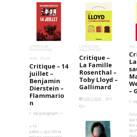
LIRE LA SUITE
LIRE LA SUITE
L
LITTÉRATURE
LITTÉRATURE
DOC
FRANCOPHONE
ANGLOPHONE
Cr
Critique –
NOIR
POLAR
La
La Famille
Critique – 14
sa
Rosenthal –
juillet –
Ma
Toby Lloyd –
Benjamin
W
Gallimard
Dierstein –
– 
Flammario
JUIN 5, 2026
0
!– w
n
0
!– wp:paragraph —
Ceu
qui 
lire
« 14
de P
juillet », qui clôt la
disp