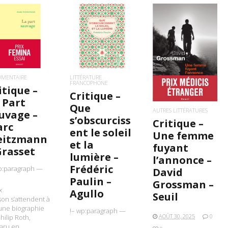
IRE LA SUITE
LIRE LA SUITE
LIRE LA SUITE
UMENTAIRE
LITTÉRATURE
FRANCOPHONE
itique –
Critique –
 Part
Que
AUTRES LITTÉRATURES
uvage –
s’obscurciss
Critique –
rc
ent le soleil
Une femme
eitzmann
et la
fuyant
Grasset
lumière –
l’annonce –
Frédéric
p:paragraph —
David
Paulin –
Grossman –
x
Agullo
Seuil
son s’attendent à
 une biographie
!– wp:paragraph —
AOÛT 30, 2025
0
hilip Roth,
aru en