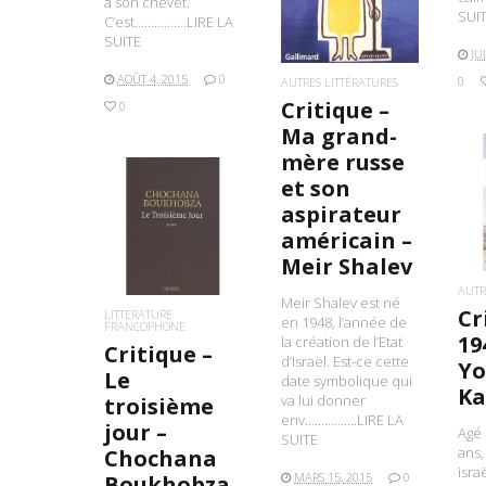
à son chevet.
SUI
C’est…………….LIRE LA
SUITE
JU
AOÛT 4, 2015
0
0
AUTRES LITTÉRATURES
Critique –
0
Ma grand-
mère russe
et son
L
aspirateur
LIRE LA SUITE
américain –
Meir Shalev
AUTR
Meir Shalev est né
Cr
LITTÉRATURE
en 1948, l’année de
FRANCOPHONE
19
la création de l’Etat
Critique –
d’Israël. Est-ce cette
Y
Le
date symbolique qui
Ka
va lui donner
troisième
env…………….LIRE LA
jour –
Agé 
SUITE
ans,
Chochana
isra
MARS 15, 2015
0
Boukhobza