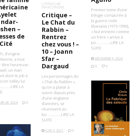
LITTÉRATURE
éricaine
FRANCOPHONE
Premier tome d’une
Ayelet
Critique –
trilogie consacrée à
ndar-
la guerre civile
Le Chat du
libanaise (1975-1990),
shen –
Rabbin –
« Nul ennemi comme
esses de
Rentrez
un frère » arrive à
 Cité
po…………….LIRE LA
chez vous ! –
SUITE
10 – Joann
ch, d’origine
Sfar –
DÉCEMBRE 9, 2024
élienne, a tout
Dargaud
 être heureuse :
0
0
aël, un mari
nt dont le job à
Les personnages du
licon Valley lui
« Chat du Rabbin »,
………….LIRE LA
qu’on a plaisir à
TE
suivre depuis près
d’une vingtaine
RS 28, 2024
0
d’années, se
réunissent au
LIRE LA SUITE
bo…………….LIRE LA
SUITE
JUIN 5, 2021
0