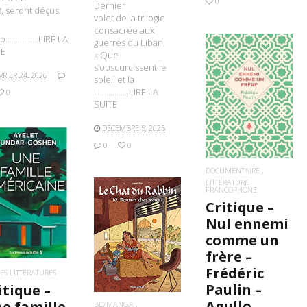
0
Dernier
, seront déçus.
volet de la trilogie
consacrée aux
/wp…………….LIRE LA
guerres du Liban,
TE
« Que
s’obscurcissent le
VRIER 24, 2026
soleil et la
l…………….LIRE LA
0
LIRE LA SUITE
SUITE
DÉCEMBRE 5, 2025
0
0
DOCUMENTAIRE
LITTÉRATURE
FRANCOPHONE
IRE LA SUITE
Critique –
Nul ennemi
LIRE LA SUITE
comme un
frère –
Frédéric
ES LITTÉRATURES
Paulin –
itique –
Agullo
e famille
BD/MANGA