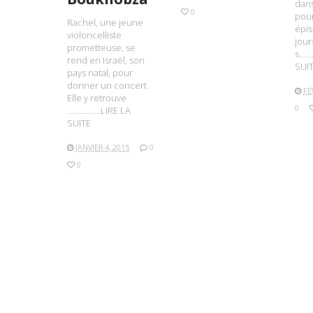
dan
0
pou
Rachel, une jeune
épis
violoncelliste
jour
prometteuse, se
s……
rend en Israël, son
SUI
pays natal, pour
donner un concert.
FÉ
Elle y retrouve
0
…………….LIRE LA
SUITE
JANVIER 4, 2015
0
0