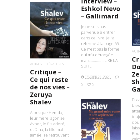
interview –
Eshkol Nevo
– Gallimard
L
Je ne suis pas
LIRE LA SUITE
parvenue à entrer
dans ce livre. Je l’ai
refermé à la page 65.
Ce n’est pas la forme
AUTR
qui m’a dérangée
Cr
mais…………….LIRE LA
AUTRES LITTÉRATURES
Do
SUITE
Critique –
Ze
FÉVRIER 21, 2021
Ce qui reste
Sh
0
0
de nos vies –
Ga
Zeruya
Dix 
Shalev
ble
atte
Alors que Hemda,
touj
leur mère, agonise,
doul
Avner, le fils adoré,
lais
LIRE LA SUITE
et Dina, la fille mal
Pou
aimée, se retrouvent
cal