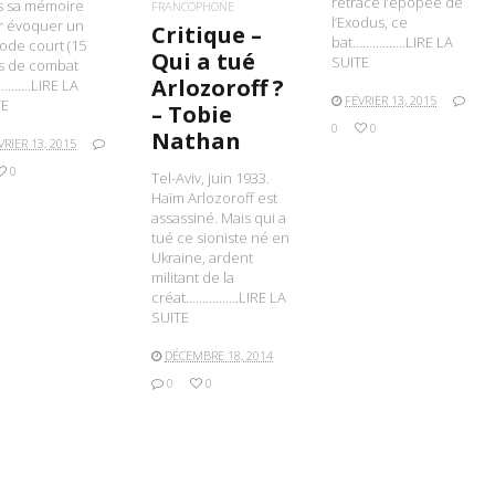
retrace l’épopée de
s sa mémoire
FRANCOPHONE
l’Exodus, ce
r évoquer un
Critique –
bat…………….LIRE LA
ode court (15
Qui a tué
SUITE
s de combat
Arlozoroff ?
……….LIRE LA
FÉVRIER 13, 2015
TE
– Tobie
0
0
Nathan
VRIER 13, 2015
0
Tel-Aviv, juin 1933.
Haïm Arlozoroff est
assassiné. Mais qui a
tué ce sioniste né en
Ukraine, ardent
militant de la
créat…………….LIRE LA
SUITE
DÉCEMBRE 18, 2014
0
0