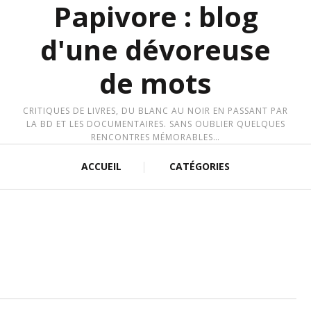
Papivore : blog
d'une dévoreuse
de mots
CRITIQUES DE LIVRES, DU BLANC AU NOIR EN PASSANT PAR
LA BD ET LES DOCUMENTAIRES. SANS OUBLIER QUELQUES
RENCONTRES MÉMORABLES…
ACCUEIL
CATÉGORIES