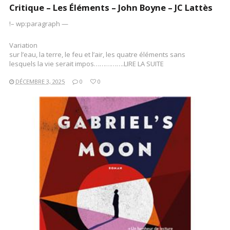
Critique – Les Éléments – John Boyne – JC Lattès
!– wp:paragraph —
Variation
sur l’eau, la terre, le feu et l’air, les quatre éléments sans
lesquels la vie serait impos…………….LIRE LA SUITE
DÉCEMBRE 3, 2025
0
0
LIRE LA SUITE