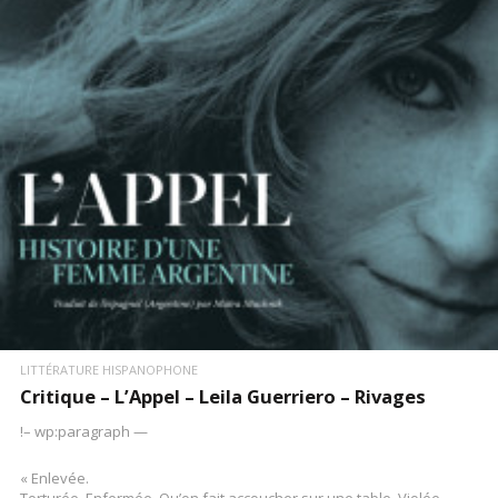
LIRE LA SUITE
LITTÉRATURE HISPANOPHONE
Critique – L’Appel – Leila Guerriero – Rivages
!– wp:paragraph —
« Enlevée.