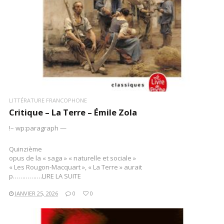
LITTÉRATURE FRANCOPHONE
Critique – La Terre – Émile Zola
!– wp:paragraph —
Quinzième
opus de la « saga » « naturelle et sociale »
« Les Rougon-Macquart », « La Terre » aurait
p…………….LIRE LA SUITE
JANVIER 25, 2026
0
0