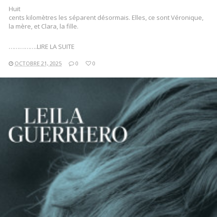
Huit
cents kilomètres les séparent désormais. Elles, ce sont Véronique,
la mère, et Clara, la fille.
…………….LIRE LA SUITE
OCTOBRE 21, 2025
0
0