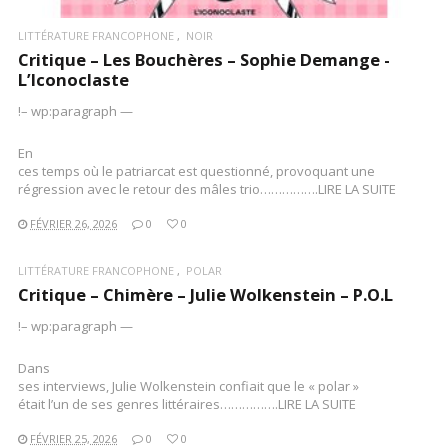
LITTÉRATURE FRANCOPHONE
NOIR
Critique – Les Bouchères – Sophie Demange -
L’Iconoclaste
!– wp:paragraph —
En
ces temps où le patriarcat est questionné, provoquant une
régression avec le retour des mâles trio…………….LIRE LA SUITE
FÉVRIER 26, 2026
0
0
LITTÉRATURE FRANCOPHONE
POLAR
Critique – Chimère – Julie Wolkenstein – P.O.L
!– wp:paragraph —
Dans
ses interviews, Julie Wolkenstein confiait que le « polar »
était l’un de ses genres littéraires…………….LIRE LA SUITE
FÉVRIER 25, 2026
0
0