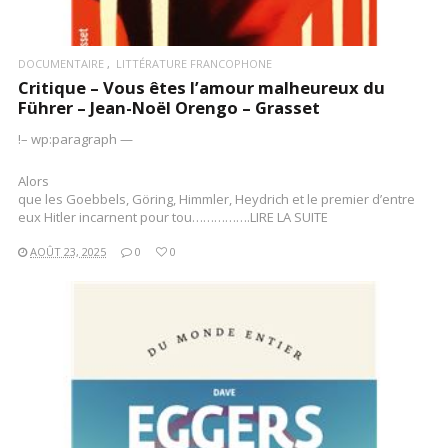
DOCUMENTAIRE
LITTÉRATURE FRANCOPHONE
Critique – Vous êtes l’amour malheureux du
Führer – Jean-Noël Orengo – Grasset
!– wp:paragraph —
Alors
que les Goebbels, Göring, Himmler, Heydrich et le premier d’entre
eux Hitler incarnent pour tou…………….LIRE LA SUITE
AOÛT 23, 2025
0
0