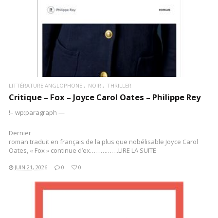
LITTÉRATURE ANGLOPHONE
NOIR
THRILLER
Critique – Fox – Joyce Carol Oates – Philippe Rey
!– wp:paragraph —
Dernier
roman traduit en français de la plus que nobélisable Joyce Carol
Oates, « Fox » continue d’ex…………….LIRE LA SUITE
JUIN 21, 2026
0
0