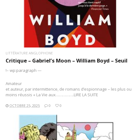
LITTÉRATURE ANGLOPHONE
Critique – Gabriel’s Moon – William Boyd – Seuil
!– wp:paragraph —
Amateur
et auteur, par intermittence, de romans d’espionnage – les plus ou
moins réussis « La Vie aux…………….LIRE LA SUITE
OCTOBRE 25, 2025
0
0