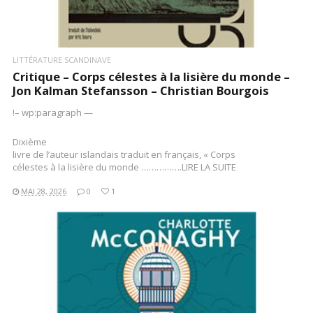
LITTÉRATURE SCANDINAVE
Critique – Corps célestes à la lisière du monde –
Jon Kalman Stefansson – Christian Bourgois
!– wp:paragraph —
Dixième
livre de l’auteur islandais traduit en français, « Corps
célestes à la lisière du monde …………….LIRE LA SUITE
MAI 28, 2026
0
1