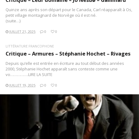
Quinze ans après son départ pour le Canada, Carl réapparaît à Os,
petit village montagnard de Norvège où il est né.
(suite…)
JUILLET 21, 2025
0
0
LITTÉRATURE FRANCOPHONE
Critique – Armures – Stéphanie Hochet – Rivages
Depuis qu’elle est entrée en écriture au tout début des années
2000, Stéphanie Hochet apparaît sans conteste comme une
vo…………….LIRE LA SUITE
JUILLET 19, 2025
0
0