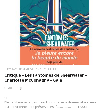
LIRE LA SUITE
LITTÉRATURE ANGLOPHONE
THRILLER
Critique – Les Fantômes de Shearwater –
Charlotte McConaghy – Gaïa
!– wp:paragraph —
Si
l’île de Shearwater, aux conditions de vie extrêmes et au cœur
d’un environnement préservé, est fi…………….LIRE LA SUITE