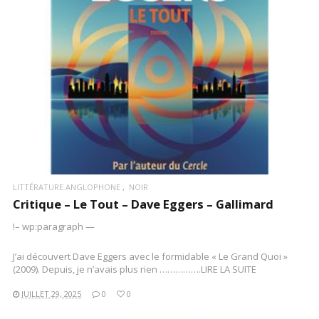
LIRE LA SUITE
LITTÉRATURE ANGLOPHONE
NOIR
Critique – Le Tout – Dave Eggers – Gallimard
!– wp:paragraph —
J’ai découvert Dave Eggers avec le formidable « Le Grand Quoi »
(2009). Depuis, je n’avais plus rien …………….LIRE LA SUITE
JUILLET 29, 2025
0
0