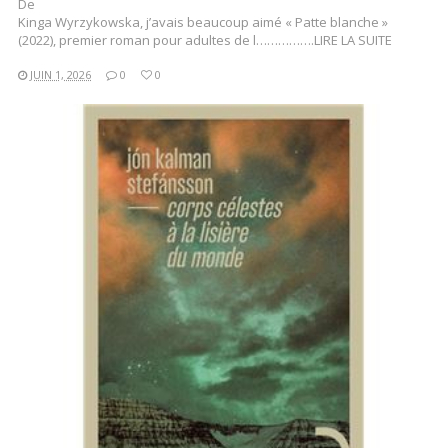
De
Kinga Wyrzykowska, j’avais beaucoup aimé « Patte blanche »
(2022), premier roman pour adultes de l…………….LIRE LA SUITE
JUIN 1, 2026
0
0
LIRE LA SUITE