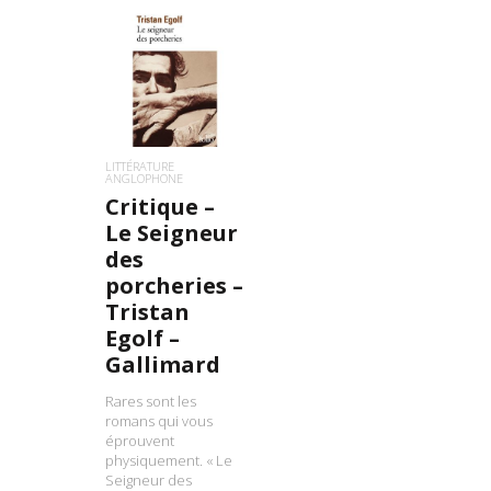
LIRE LA SUITE
LITTÉRATURE
ANGLOPHONE
Critique –
Le Seigneur
des
porcheries –
Tristan
Egolf –
Gallimard
Rares sont les
romans qui vous
éprouvent
physiquement. « Le
Seigneur des