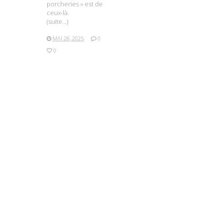
porcheries » est de
ceux-là.
(suite…)
MAI 28, 2025
0
0