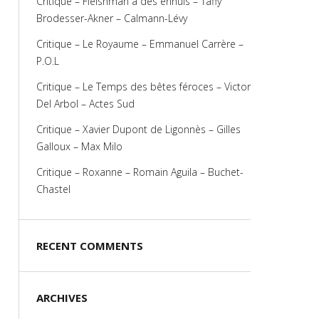
Critique – Fleishman a des ennuis – Taffy
Brodesser-Akner – Calmann-Lévy
Critique – Le Royaume – Emmanuel Carrère –
P.O.L
Critique – Le Temps des bêtes féroces – Victor
Del Arbol – Actes Sud
Critique – Xavier Dupont de Ligonnès – Gilles
Galloux – Max Milo
Critique – Roxanne – Romain Aguila – Buchet-
Chastel
RECENT COMMENTS
ARCHIVES