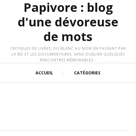
Papivore : blog
d'une dévoreuse
de mots
CRITIQUES DE LIVRES, DU BLANC AU NOIR EN PASSANT PAR
LA BD ET LES DOCUMENTAIRES. SANS OUBLIER QUELQUES
RENCONTRES MÉMORABLES…
ACCUEIL
CATÉGORIES