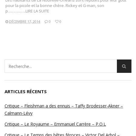
Les habitants de La Nouvelle-Orléans sont réputés pour leur goût
pour la picole et la bonne chère. Rickey et G-man, son
p…………….LIRE LA SUITE
DÉCEMBRE 17, 2014
0
0
ARTICLES RÉCENTS
Critique – Fleishman a des ennuis – Taffy Brodesser-Akner –
Calmann-Lévy
Critique – Le Royaume – Emmanuel Carrère – P.O.L
Critique – Le Temps des bêtes féroces – Victor Del Arbol –