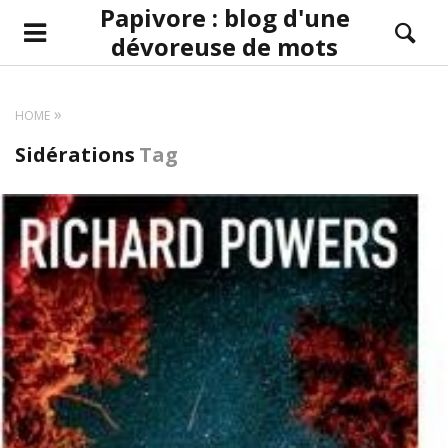
Papivore : blog d'une
dévoreuse de mots
HOME
Sidérations
Tag