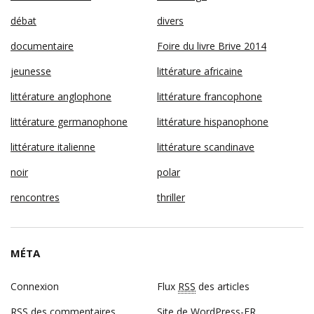
débat
divers
documentaire
Foire du livre Brive 2014
jeunesse
littérature africaine
littérature anglophone
littérature francophone
littérature germanophone
littérature hispanophone
littérature italienne
littérature scandinave
noir
polar
rencontres
thriller
MÉTA
Connexion
Flux
RSS
des articles
RSS
des commentaires
Site de WordPress-FR