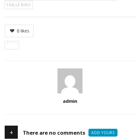
YAELLE BIRO
0
likes
Author
admin
+
There are no comments
ADD YOURS