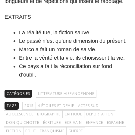
longueurs et de répétitions qui frisent le radotage.
EXTRAITS
La réalité tue, la fiction sauve.
Le passé n’est qu’une dimension du présent.
Marco a fait un roman de sa vie.
Entre la vérité et la vie, ils choisissent la vie.
Ce pays a fait la réconciliation sur fond
d’oubli.
CATÉGORIES
LITTÉRATURE HISPANOPHONE
TAGS
2015
4 ÉTOILES ET DEMIE
ACTES SUD
ADOLESCENCE
BIOGRAPHIE
CRITIQUE
DÉPORTATION
DON QUICHOTTE
ÉCRITURE
ÉCRIVAIN
ENFANCE
ESPAGNE
FICTION
FOLIE
FRANQUISME
GUERRE