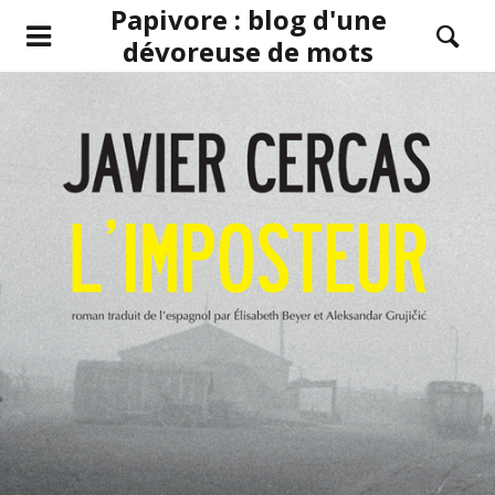
Papivore : blog d'une
dévoreuse de mots