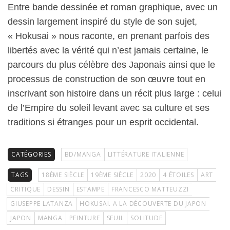
Entre bande dessinée et roman graphique, avec un
dessin largement inspiré du style de son sujet,
« Hokusai » nous raconte, en prenant parfois des
libertés avec la vérité qui n’est jamais certaine, le
parcours du plus célèbre des Japonais ainsi que le
processus de construction de son œuvre tout en
inscrivant son histoire dans un récit plus large : celui
de l’Empire du soleil levant avec sa culture et ses
traditions si étranges pour un esprit occidental.
CATÉGORIES
BD/MANGA
LITTÉRATURE ITALIENNE
TAGS
18ÈME SIÈCLE
19ÈME SIÈCLE
2020
4 ÉTOILES
ART
CRITIQUE
DESSIN
ESTAMPE
FRANCESCO MATTEUZZI
GIUSEPPE LATANZA
HOKUSAI. A LA DÉCOUVERTE DU JAPON
JAPON
MANGA
PEINTURE
SEUIL
SOLITUDE