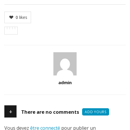
0
likes
Author
admin
+
There are no comments
ADD YOURS
Vous devez
être connecté
pour publier un