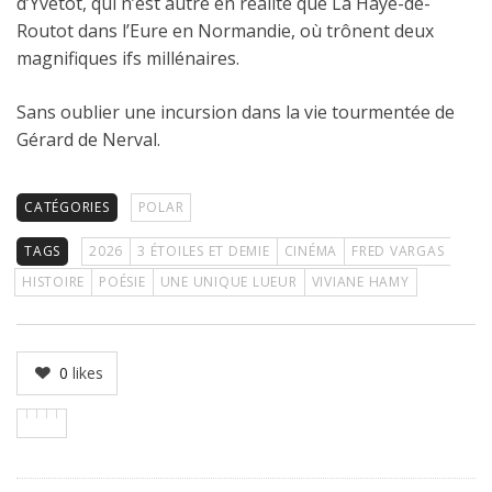
d’Yvetot, qui n’est autre en réalité que La Haye-de-
Routot dans l’Eure en Normandie, où trônent deux
magnifiques ifs millénaires.
Sans oublier une incursion dans la vie tourmentée de
Gérard de Nerval.
CATÉGORIES
POLAR
TAGS
2026
3 ÉTOILES ET DEMIE
CINÉMA
FRED VARGAS
HISTOIRE
POÉSIE
UNE UNIQUE LUEUR
VIVIANE HAMY
0
likes