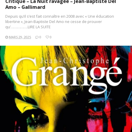
Critique – La Nuit ravagée – Jean-Baptiste Del
Amo – Gallimard
Depuis qu’il s’est fait connaître en 2008 avec « Une éducation
libertine », Jean-Baptiste Del Amo ne cesse de prouver
qu’…………….LIRE LA SUITE
MARS 29, 2025
0
0