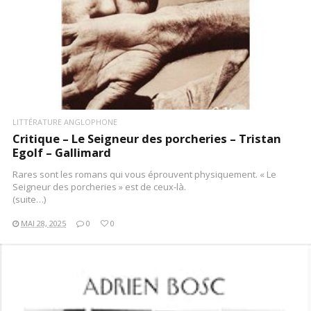
LITTÉRATURE ANGLOPHONE
Critique – Le Seigneur des porcheries – Tristan
Egolf – Gallimard
Rares sont les romans qui vous éprouvent physiquement. « Le
Seigneur des porcheries » est de ceux-là.
(suite…)
MAI 28, 2025
0
0