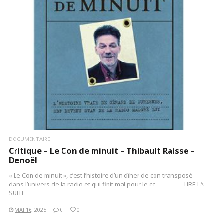
LIRE LA SUITE
DOCUMENTAIRE
Critique – Le Con de minuit – Thibault Raisse –
Denoël
« Le Con de minuit », c’est l’histoire d’un dîner de con transposé
dans l’univers de la radio et qui finit mal pour le co…………….LIRE LA
SUITE
MAI 16, 2025
0
0