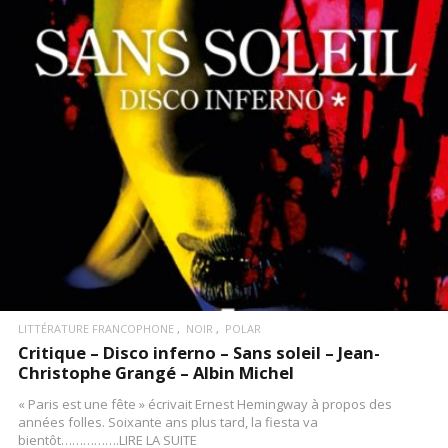
LIRE LA SUITE
LITTÉRATURE FRANCOPHONE
NOIR
POLAR
Critique – Disco inferno – Sans soleil – Jean-
Christophe Grangé – Albin Michel
« Paris est une fête » écrivait Ernest Hemingway à propos des
années folles. Soixante ans plus tard, la fiesta va
bientôt…………….LIRE LA SUITE