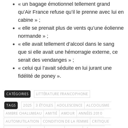
« un bagage émotionnel tellement grand
qu’Air France refuse qu’il le prenne avec lui en
cabine » ;
« elle se prenait plus de vents qu’une éolienne
normande » ;
« elle avait tellement d’alcool dans le sang
que si elle avait une hémorragie externe, ce
serait des vendanges » ;
« celui qui l’avait séduite en lui jurant une
fidélité de poney ».
CATÉGORIES
LITTÉRATURE FRANCOPHONE
TAGS
2025
3 ÉTOILES
ADOLESCENCE
ALCOOLISME
AMBRE CHALUMEAU
AMITIÉ
AMOUR
ANNÉES 2010
AUTOMUTILATION
CONDITION DE LA FEMME
CRITIQUE