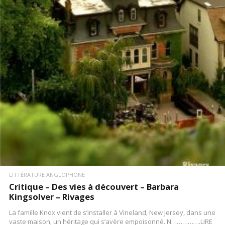
LIRE LA SUITE
LITTÉRATURE ANGLOPHONE
Critique – Des vies à découvert – Barbara
Kingsolver – Rivages
La famille Knox vient de s’installer à Vineland, New Jersey, dans une
vaste maison, un héritage qui s’avère empoisonné. N…………….LIRE