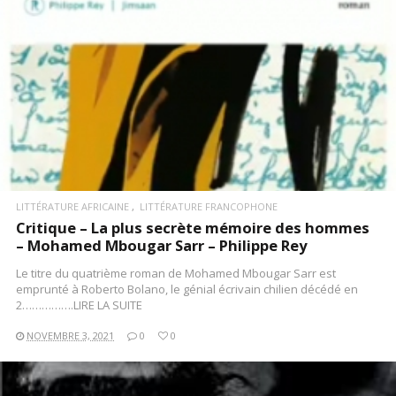
LITTÉRATURE AFRICAINE
LITTÉRATURE FRANCOPHONE
Critique – La plus secrète mémoire des hommes
– Mohamed Mbougar Sarr – Philippe Rey
Le titre du quatrième roman de Mohamed Mbougar Sarr est
emprunté à Roberto Bolano, le génial écrivain chilien décédé en
2…………….LIRE LA SUITE
NOVEMBRE 3, 2021
0
0