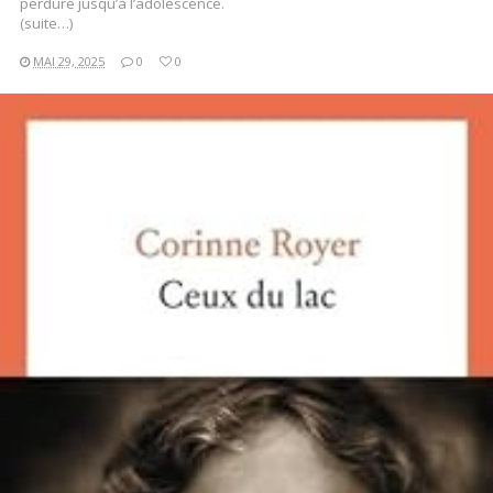
perduré jusqu’à l’adolescence.
(suite…)
MAI 29, 2025
0
0
LIRE LA SUITE