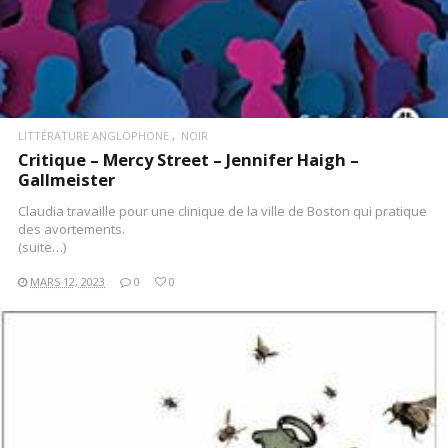
LITTÉRATURE ANGLOPHONE
NOIR
Critique – Mercy Street – Jennifer Haigh –
Gallmeister
Claudia travaille pour une clinique de la ville de Boston qui pratique
des avortements.
(suite…)
MARS 12, 2023
0
0