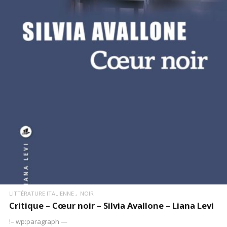
LIRE LA SUITE
LITTÉRATURE ITALIENNE
NOIR
Critique – Cœur noir – Silvia Avallone – Liana Levi
!– wp:paragraph —