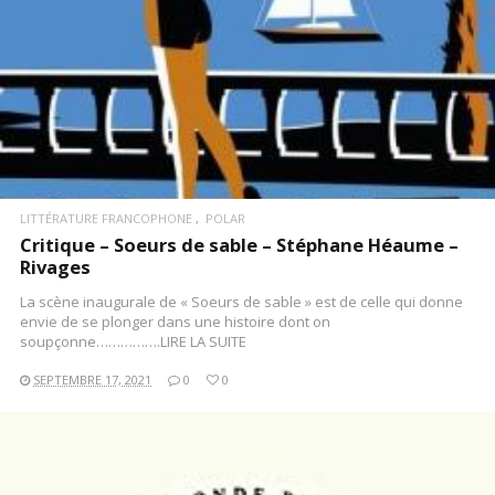
LITTÉRATURE FRANCOPHONE
POLAR
Critique – Soeurs de sable – Stéphane Héaume –
Rivages
La scène inaugurale de « Soeurs de sable » est de celle qui donne
envie de se plonger dans une histoire dont on
soupçonne…………….LIRE LA SUITE
SEPTEMBRE 17, 2021
0
0