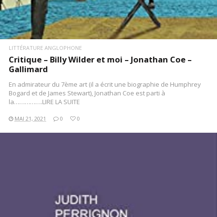
LITTÉRATURE ANGLOPHONE
Critique – Billy Wilder et moi – Jonathan Coe –
Gallimard
En admirateur du 7ème art (il a écrit une biographie de Humphrey
Bogard et de James Stewart), Jonathan Coe est parti à
la…………….LIRE LA SUITE
MAI 21, 2021
0
0