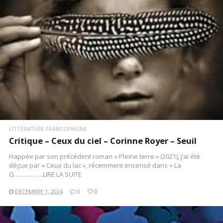
LITTÉRATURE FRANCOPHONE
Critique – Ceux du ciel – Corinne Royer – Seuil
Happée par son précédent roman « Pleine terre » (2021), j’ai été
déçue par « Ceux du lac », récemment encensé dans « La
G…………….LIRE LA SUITE
DÉCEMBRE 1, 2024
0
0