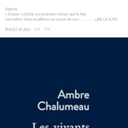
Depuis
« D’acier » (2010), son premier roman qui l’a fait
connaître, Silvia Avalllone ne cesse de son…………….LIRE LA SUITE
AOÛT 18, 2025
0
0