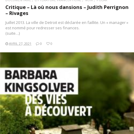
Critique – Là où nous dansions – Judith Perrignon
– Rivages
Juillet 2013. La ville de Detroit est déclarée en faillite. Un « manager »
est nommé pour redresser ses finances.
(suite…)
AVRIL 27, 2021
0
0