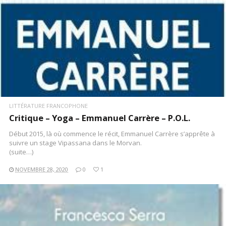
LITTÉRATURE FRANCOPHONE
Critique – Yoga – Emmanuel Carrère – P.O.L.
Début 2015, là où commence le récit, Emmanuel Carrère s’apprête à
suivre un stage Vipassana dans le Morvan.
(suite…)
NOVEMBRE 28, 2020
0
1