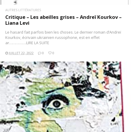
AUTRES LITTÉRATURES
Critique – Les abeilles grises – Andreï Kourkov –
Liana Levi
Le hasard fait parfois bien les choses. Le dernier roman d’Andreï
Kourkov, écrivain ukrainien russophone, est en effet
ar…………….LIRE LA SUITE
JUILLET 22, 2022
0
0