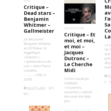
Cr
LIRE LA SUITE
NOIR
Ma
Critique –
av
Dead stars –
l’
Benjamin
Sa
Whitmer –
DOCUMENTAIRE
Co
Gallmeister
Critique – Et
La
J’ai découvert
moi, et moi,
Benjamin Whitmer
Le 
et moi –
en 2018 avec le
de S
Jacques
magnifique
que j
« Évasion »,
Dutronc –
prem
« quintessence du
déç
Le Cherche
noir » selon Pierre
(sui
Midi
Lemaitre.
…………….LIRE LA
OC
Ce livre aurait pu
SUITE
0
s’intituler
« Souvenirs,
JUILLET 5, 2024
0
souvenirs », mais le
0
titre avait été déjà
pris…
L