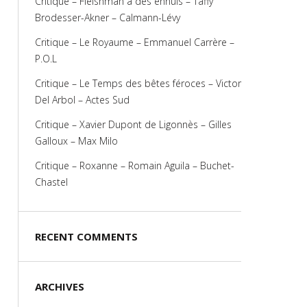
Critique – Fleishman a des ennuis – Taffy
Brodesser-Akner – Calmann-Lévy
Critique – Le Royaume – Emmanuel Carrère –
P.O.L
Critique – Le Temps des bêtes féroces – Victor
Del Arbol – Actes Sud
Critique – Xavier Dupont de Ligonnès – Gilles
Galloux – Max Milo
Critique – Roxanne – Romain Aguila – Buchet-
Chastel
RECENT COMMENTS
ARCHIVES