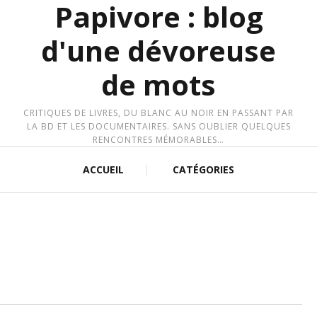
Papivore : blog
d'une dévoreuse
de mots
CRITIQUES DE LIVRES, DU BLANC AU NOIR EN PASSANT PAR
LA BD ET LES DOCUMENTAIRES. SANS OUBLIER QUELQUES
RENCONTRES MÉMORABLES…
ACCUEIL
CATÉGORIES