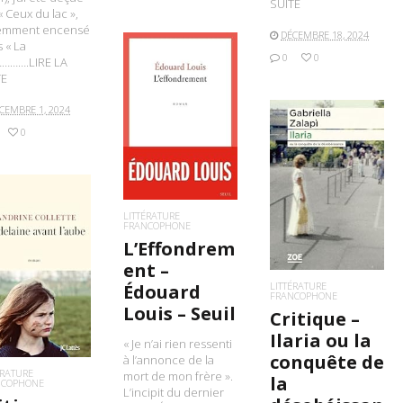
SUITE
« Ceux du lac »,
emment encensé
DÉCEMBRE 18, 2024
 « La
0
0
……….LIRE LA
TE
CEMBRE 1, 2024
LIRE LA SUITE
0
LIRE LA SUITE
LITTÉRATURE
FRANCOPHONE
L’Effondrem
IRE LA SUITE
ent –
LITTÉRATURE
Édouard
FRANCOPHONE
Louis – Seuil
Critique –
Ilaria ou la
« Je n’ai rien ressenti
conquête de
à l’annonce de la
ÉRATURE
mort de mon frère ».
la
NCOPHONE
L’incipit du dernier