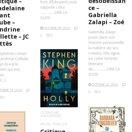
désobéissan
itique –
livre d’Édouard Louis
ce –
delaine
rappelle celui
…………….LIRE LA
Gabriella
ant
SUITE
Zalapi – Zoé
aube –
ndrine
OCTOBRE 29, 2024
Gabriella Zalapi
llette – JC
0
0
puise dans son
ttès
histoire personnelle
la matière de ses
romans. Elle signe,
septième roman
en cette rentrée
andrine Collette
littéraire
e lis est le
de…………….LIRE LA
ier qui m’a
SUITE
ue.
LIRE LA SUITE
te…)
OCTOBRE 20, 2024
TOBRE 14, 2024
0
0
0
LITTÉRATURE
ANGLOPHONE
POLAR
THRILLER
Critique –
IRE LA SUITE