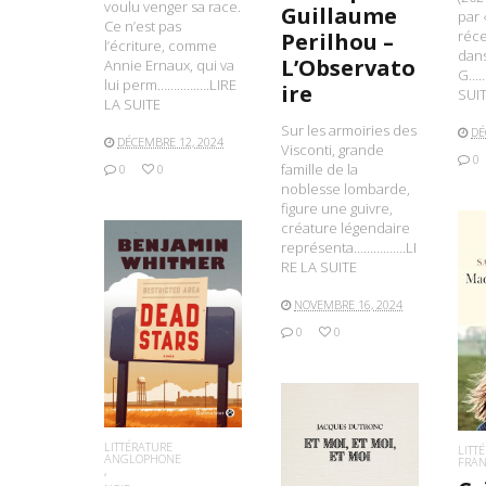
voulu venger sa race.
Guillaume
par 
Ce n’est pas
réc
Perilhou –
l’écriture, comme
dans
L’Observato
Annie Ernaux, qui va
G……
lui perm…………….LIRE
ire
SUI
LA SUITE
Sur les armoiries des
DÉ
DÉCEMBRE 12, 2024
Visconti, grande
0
famille de la
0
0
noblesse lombarde,
figure une guivre,
créature légendaire
représenta…………….LI
RE LA SUITE
NOVEMBRE 16, 2024
L
LIRE LA SUITE
0
0
LITTÉRATURE
LITT
ANGLOPHONE
FRA