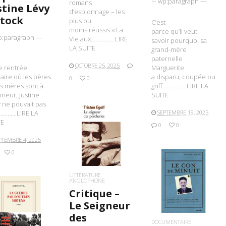
!– wp:paragraph —
romans
stine Lévy
Critique –
d’espionnage – les
Stock
plus ou
La femme à
C’est
moins réussis « La
parce qu’il veut
la fenêtre –
p:paragraph —
Vie aux…………….LIRE
savoir pourquoi sa
A. J. Finn –
LA SUITE
grand-mère
Presses de
paternelle
OCTOBRE 25, 2025
e rentrée
Marguerite
la Cité
éraire où les pères
a disparu, coupée ou
0
0
es mères sont à
griff…………….LIRE LA
Anna Fox, la
nneur, Justine
SUITE
trentaine bien
 ne pouvait pas
avancée, vit seule
……….LIRE LA
SEPTEMBRE 19, 2025
avec son chat dans
TE
une vaste demeure
0
0
de Harlem, quartier
LIRE LA SUITE
PTEMBRE 4, 2025
gentrifié de New
York.
0
(suite…)
LITTÉRATURE
AOÛT 31, 2020
0
ANGLOPHONE
LIRE LA SUITE
Critique –
0
Le Seigneur
IRE LA SUITE
des
DOCUMENTAIRE