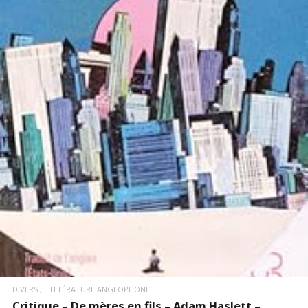
LIRE LA SUITE
DIVERS
LITTÉRATURE ANGLOPHONE
Critique – De mères en fils – Adam Haslett –