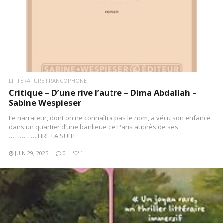
LITTÉRATURE FRANCOPHONE
Critique – D’une rive l’autre – Dima Abdallah –
Sabine Wespieser
Le narrateur, dont on ne connaîtra pas le nom, a vécu son enfance
dans un quartier d’une banlieue de Paris auprès de ses
…………….LIRE LA SUITE
JUIN 29, 2025
0
1