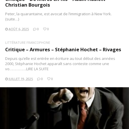
Christian Bourgois
Peter, la quarantaine, est avocat de l’immigration à New York.
(suite…)
AOÛT 6, 2025
0
0
LITTÉRATURE FRANCOPHONE
Critique – Armures – Stéphanie Hochet – Rivages
Depuis qu’elle est entrée en écriture au tout début des années
2000, Stéphanie Hochet apparaît sans conteste comme une
vo…………….LIRE LA SUITE
JUILLET 19, 2025
0
0