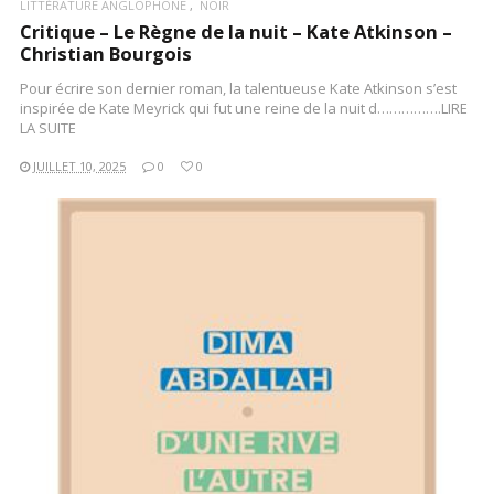
LITTÉRATURE ANGLOPHONE
NOIR
Critique – Le Règne de la nuit – Kate Atkinson –
Christian Bourgois
Pour écrire son dernier roman, la talentueuse Kate Atkinson s’est
inspirée de Kate Meyrick qui fut une reine de la nuit d…………….LIRE
LA SUITE
JUILLET 10, 2025
0
0
LIRE LA SUITE