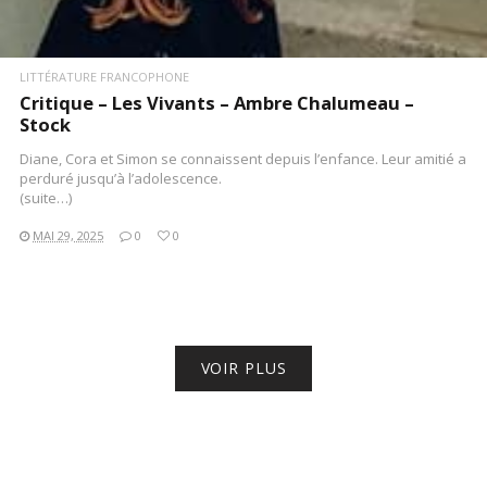
LITTÉRATURE FRANCOPHONE
Critique – Les Vivants – Ambre Chalumeau –
Stock
Diane, Cora et Simon se connaissent depuis l’enfance. Leur amitié a
perduré jusqu’à l’adolescence.
(suite…)
MAI 29, 2025
0
0
VOIR PLUS