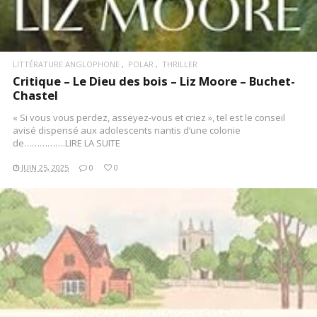
LITTÉRATURE ANGLOPHONE
POLAR
THRILLER
Critique – Le Dieu des bois – Liz Moore – Buchet-
Chastel
« Si vous vous perdez, asseyez-vous et criez », tel est le conseil
avisé dispensé aux adolescents nantis d’une colonie
de…………….LIRE LA SUITE
JUIN 25, 2025
0
0