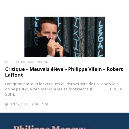
LIRE LA SUITE
LITTÉRATURE FRANCOPHONE
Critique – Mauvais élève – Philippe Vilain – Robert
Laffont
Lorsqu’on parcourt les critiques du dernier livre de Philippe Vilain,
on ne peut que déplorer qu’elles se focalisent sur …………….LIRE LA
SUITE
JUIN 17, 2025
0
0