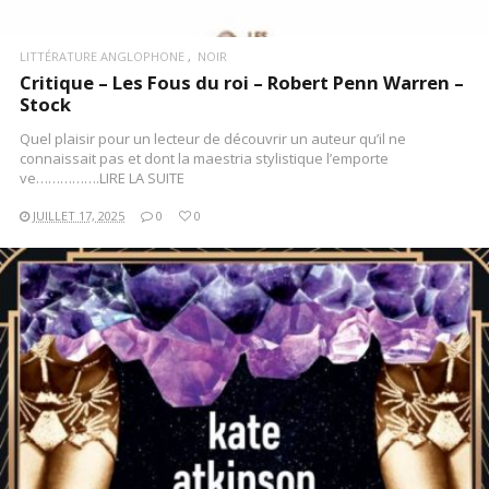
LITTÉRATURE ANGLOPHONE
NOIR
Critique – Les Fous du roi – Robert Penn Warren –
Stock
Quel plaisir pour un lecteur de découvrir un auteur qu’il ne
connaissait pas et dont la maestria stylistique l’emporte
ve…………….LIRE LA SUITE
JUILLET 17, 2025
0
0