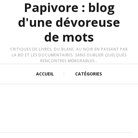
Papivore : blog
d'une dévoreuse
de mots
CRITIQUES DE LIVRES, DU BLANC AU NOIR EN PASSANT PAR
LA BD ET LES DOCUMENTAIRES. SANS OUBLIER QUELQUES
RENCONTRES MÉMORABLES…
ACCUEIL
CATÉGORIES