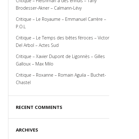
Critique – Fleishman a des ennuis – Taffy
Brodesser-Akner – Calmann-Lévy
Critique – Le Royaume – Emmanuel Carrère –
P.O.L
Critique – Le Temps des bêtes féroces – Victor
Del Arbol – Actes Sud
Critique – Xavier Dupont de Ligonnès – Gilles
Galloux – Max Milo
Critique – Roxanne – Romain Aguila – Buchet-
Chastel
RECENT COMMENTS
ARCHIVES