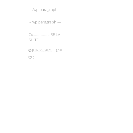
!– /wp:paragraph —
!– wp:paragraph —
Co…………….LIRE LA
SUITE
JUIN 25, 2026
0
0