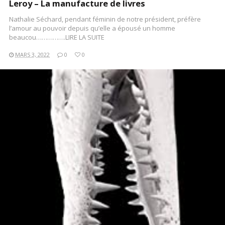
Leroy – La manufacture de livres
Nathalie Séchard, pendant féminin de notre président, préfère
l’amour au pouvoir depuis qu’elle a épousé un homme
beaucou…………….LIRE LA SUITE
MARS 3, 2022
0
0