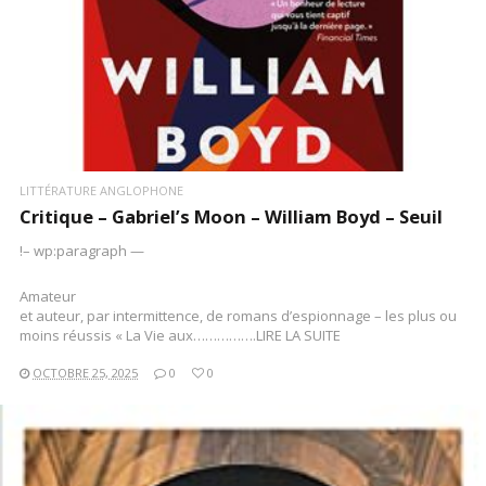
LITTÉRATURE ANGLOPHONE
Critique – Gabriel’s Moon – William Boyd – Seuil
!– wp:paragraph —
Amateur
et auteur, par intermittence, de romans d’espionnage – les plus ou
moins réussis « La Vie aux…………….LIRE LA SUITE
OCTOBRE 25, 2025
0
0