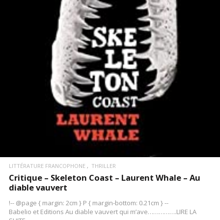
LIRE LA SUITE
LITTÉRATURE FRANCOPHONE
THRILLER
Critique – Skeleton Coast – Laurent Whale – Au
diable vauvert
!-- @page { margin: 2cm } P { margin-bottom: 0.21cm } --
Babelio et Editions Au diable vauvert qui m’ave…………….LIRE LA