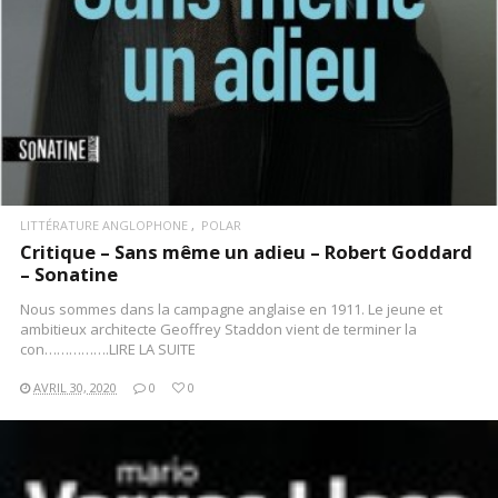
LITTÉRATURE ANGLOPHONE
POLAR
Critique – Sans même un adieu – Robert Goddard
– Sonatine
Nous sommes dans la campagne anglaise en 1911. Le jeune et
ambitieux architecte Geoffrey Staddon vient de terminer la
con…………….LIRE LA SUITE
AVRIL 30, 2020
0
0