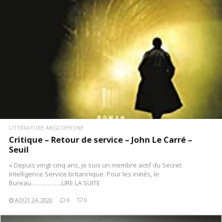
LITTÉRATURE ANGLOPHONE
Critique – Retour de service – John Le Carré –
Seuil
« Depuis vingt-cinq ans, je suis un membre actif du Secret
Intelligence Service britannique. Pour les initiés, le
Bureau …………….LIRE LA SUITE
AOÛT 24, 2020
0
0