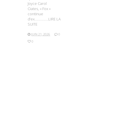
Joyce Carol
Oates, « Fox »
continue
d’ex…………….LIRE LA
SUITE
JUIN 21, 2026
0
0