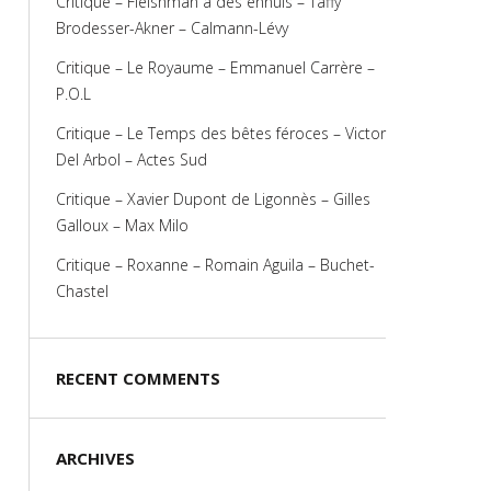
Critique – Fleishman a des ennuis – Taffy
Brodesser-Akner – Calmann-Lévy
Critique – Le Royaume – Emmanuel Carrère –
P.O.L
Critique – Le Temps des bêtes féroces – Victor
Del Arbol – Actes Sud
Critique – Xavier Dupont de Ligonnès – Gilles
Galloux – Max Milo
Critique – Roxanne – Romain Aguila – Buchet-
Chastel
RECENT COMMENTS
ARCHIVES