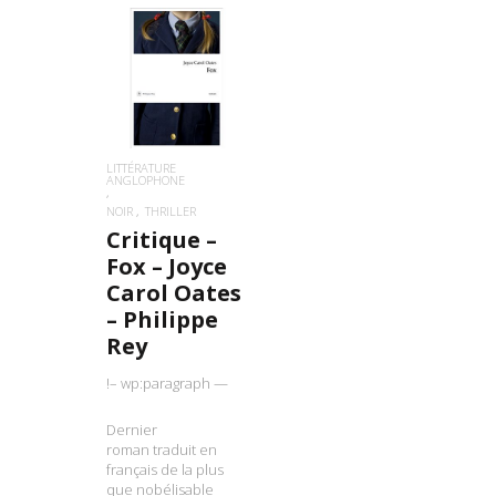
LIRE LA SUITE
LITTÉRATURE
ANGLOPHONE
NOIR
THRILLER
Critique –
Fox – Joyce
Carol Oates
– Philippe
Rey
!– wp:paragraph —
Dernier
roman traduit en
français de la plus
que nobélisable