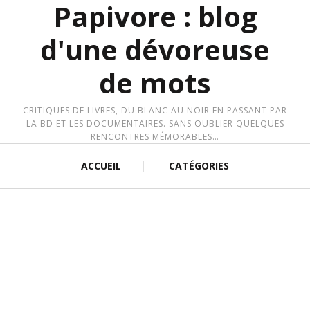
Papivore : blog
d'une dévoreuse
de mots
CRITIQUES DE LIVRES, DU BLANC AU NOIR EN PASSANT PAR
LA BD ET LES DOCUMENTAIRES. SANS OUBLIER QUELQUES
RENCONTRES MÉMORABLES…
ACCUEIL
CATÉGORIES