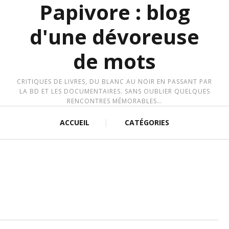
Papivore : blog
d'une dévoreuse
de mots
CRITIQUES DE LIVRES, DU BLANC AU NOIR EN PASSANT PAR
LA BD ET LES DOCUMENTAIRES. SANS OUBLIER QUELQUES
RENCONTRES MÉMORABLES…
ACCUEIL
CATÉGORIES