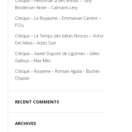
Critique – Fleishman a des ennuis – Taffy
Brodesser-Akner – Calmann-Lévy
Critique – Le Royaume – Emmanuel Carrère –
P.O.L
Critique – Le Temps des bêtes féroces – Victor
Del Arbol – Actes Sud
Critique – Xavier Dupont de Ligonnès – Gilles
Galloux – Max Milo
Critique – Roxanne – Romain Aguila – Buchet-
Chastel
RECENT COMMENTS
ARCHIVES