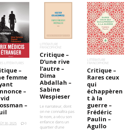
LIRE LA SUITE
LIRE LA SUITE
IRE LA SUITE
LITTÉRATURE
FRANCOPHONE
Critique –
LITTÉRATURE
D’une rive
ES LITTÉRATURES
FRANCOPHONE
l’autre –
itique –
Critique –
Dima
ne femme
Rares ceux
Abdallah –
yant
qui
Sabine
annonce –
échappèren
Wespieser
vid
t à la
ossman –
guerre –
Le narrateur, dont
uil
Frédéric
on ne connaîtra pas
le nom, a vécu son
Paulin –
enfance dans un
ÛT 30, 2025
0
Agullo
quartier d’une