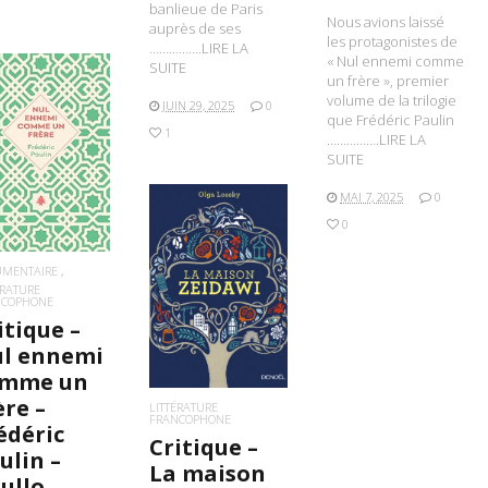
banlieue de Paris
Nous avions laissé
auprès de ses
les protagonistes de
…………….LIRE LA
« Nul ennemi comme
SUITE
un frère », premier
volume de la trilogie
JUIN 29, 2025
0
que Frédéric Paulin
1
…………….LIRE LA
IRE LA SUITE
SUITE
MAI 7, 2025
0
0
UMENTAIRE
LIRE LA SUITE
ÉRATURE
NCOPHONE
itique –
l ennemi
omme un
ère –
LITTÉRATURE
FRANCOPHONE
édéric
Critique –
ulin –
La maison
ullo