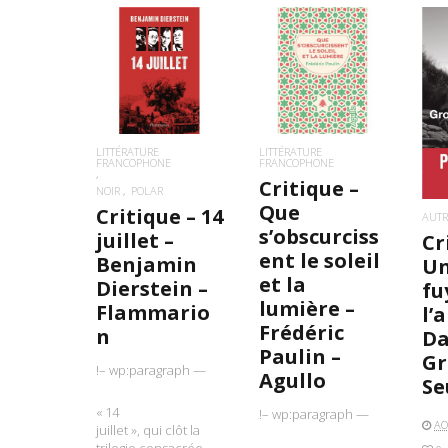
LIRE LA SUITE
LIRE LA SUITE
L
LITTÉRATURE
LITTÉRATURE
FRANCOPHONE
FRANCOPHONE
Critique –
NOIR
POLAR
Que
Critique – 14
AUTR
s’obscurciss
juillet –
Cr
ent le soleil
Benjamin
U
et la
Dierstein –
fu
lumière –
Flammario
l’
Frédéric
n
Da
Paulin –
Gr
!– wp:paragraph —
Agullo
Se
« 14
!– wp:paragraph —
AO
juillet », qui clôt la