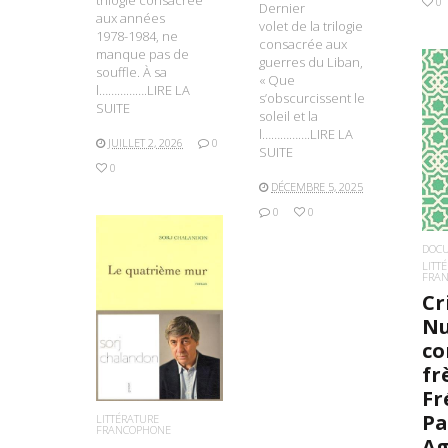
trilogie consacrée
0
Dernier
aux années
volet de la trilogie
1978-1984, ne
consacrée aux
manque pas de
guerres du Liban,
souffle. À sa
« Que
l…………….LIRE LA
s’obscurcissent le
SUITE
soleil et la
l…………….LIRE LA
L
JUILLET 2, 2026
0
SUITE
0
DÉCEMBRE 5, 2025
0
0
DOC
LITT
FRA
Cr
LIRE LA SUITE
Nu
c
fr
Fr
Pa
LITTÉRATURE
FRANCOPHONE
Ag