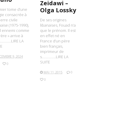
Zeidawi –
Olga Lossky
mier tome d’une
ogie consacrée à
uerre civile
De ses origines
naise (1975-1990),
libanaises, Fouad n’a
ul ennemi comme
que le prénom. Il est
rère » arrive à
en effet né en
………….LIRE LA
France d’un père
TE
bien français,
imprimeur de
CEMBRE 9, 2024
s…………….LIRE LA
SUITE
0
MAI 11, 2015
0
0