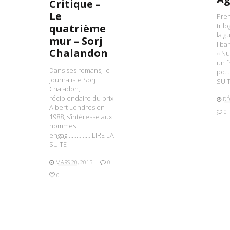
Critique –
Le
Pre
tril
quatrième
la g
mur – Sorj
liba
Chalandon
« N
un f
Dans ses romans, le
po…
journaliste Sorj
SUI
Chaladon,
récipiendaire du prix
DÉ
Albert Londres en
0
1988, s’intéresse aux
hommes
engag…………….LIRE LA
SUITE
MARS 20, 2015
0
0