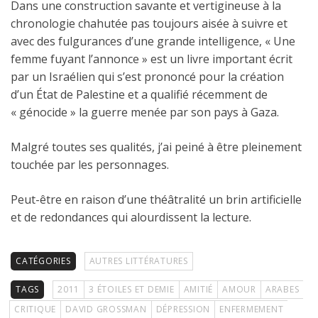
Dans une construction savante et vertigineuse à la
chronologie chahutée pas toujours aisée à suivre et
avec des fulgurances d’une grande intelligence, « Une
femme fuyant l’annonce » est un livre important écrit
par un Israélien qui s’est prononcé pour la création
d’un État de Palestine et a qualifié récemment de
« génocide » la guerre menée par son pays à Gaza.
Malgré toutes ses qualités, j’ai peiné à être pleinement
touchée par les personnages.
Peut-être en raison d’une théâtralité un brin artificielle
et de redondances qui alourdissent la lecture.
CATÉGORIES
AUTRES LITTÉRATURES
TAGS
2011
3 ÉTOILES ET DEMIE
AMITIÉ
AMOUR
ARABES
CRITIQUE
DAVID GROSSMAN
DÉPRESSION
ENFERMEMENT