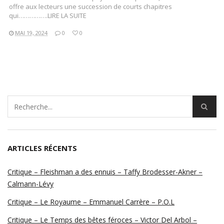
offre aux lecteurs une succession de courts chapitres
qui…………….LIRE LA SUITE
MAI 19, 2024
0
0
ARTICLES RÉCENTS
Critique – Fleishman a des ennuis – Taffy Brodesser-Akner –
Calmann-Lévy
Critique – Le Royaume – Emmanuel Carrère – P.O.L
Critique – Le Temps des bêtes féroces – Victor Del Arbol –