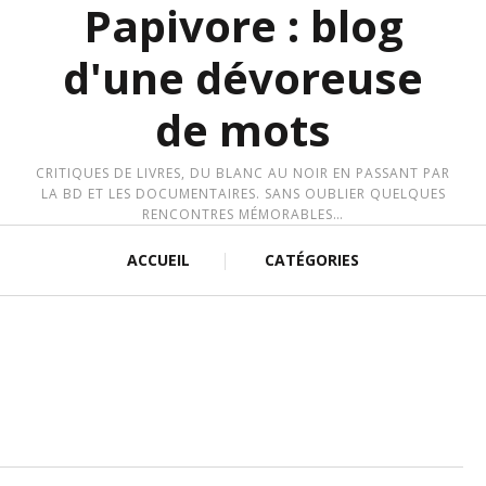
Papivore : blog
d'une dévoreuse
de mots
CRITIQUES DE LIVRES, DU BLANC AU NOIR EN PASSANT PAR
LA BD ET LES DOCUMENTAIRES. SANS OUBLIER QUELQUES
RENCONTRES MÉMORABLES…
ACCUEIL
CATÉGORIES