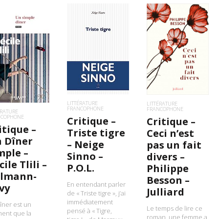
LIRE LA SUITE
LIRE LA SUITE
IRE LA SUITE
LITTÉRATURE
LITTÉRATURE
FRANCOPHONE
FRANCOPHONE
ÉRATURE
NCOPHONE
Critique –
Critique –
itique –
Triste tigre
Ceci n’est
 Dîner
– Neige
pas un fait
mple –
Sinno –
divers –
cile Tlili –
P.O.L.
Philippe
lmann-
Besson –
En entendant parler
vy
Julliard
de « Triste tigre », j’ai
immédiatement
îner est un
Le temps de lire ce
pensé à « Tigre,
ent que la
roman, une femme a