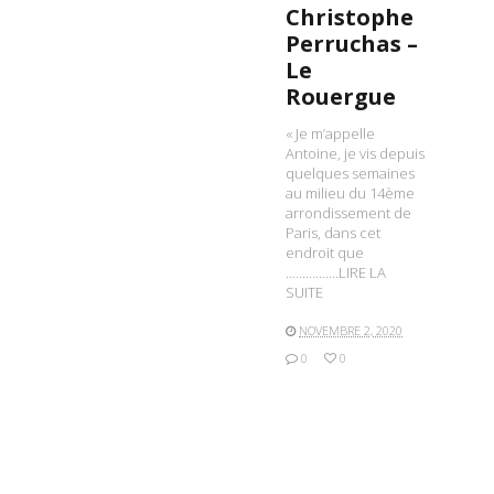
Christophe
Perruchas –
Le
Rouergue
« Je m’appelle
Antoine, je vis depuis
quelques semaines
au milieu du 14ème
arrondissement de
Paris, dans cet
endroit que
…………….LIRE LA
SUITE
NOVEMBRE 2, 2020
0
0