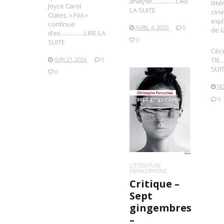
analyse…………….LIRE
litté
Joyce Carol
LA SUITE
ciné
Oates, « Fox »
expl
continue
AVRIL 4, 2025
0
de l
d’ex…………….LIRE LA
0
SUITE
Céci
Tlil
JUIN 21, 2026
0
SUI
0
NO
0
LIRE LA SUITE
LITTÉRATURE
FRANCOPHONE
Critique –
Sept
gingembres
–