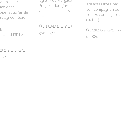
tigre ! » de Margaux
rature et le
été assassinée par
Fragoso dont j’avais
ma ont su
son compagnon ou
ab…………….LIRE LA
oiter sous l’angle
son ex-compagnon.
SUITE
a tragi-comédie.
(suite…)
SEPTEMBRE 10, 2023
le
FÉVRIER 27, 2023
0
0
…………….LIRE LA
0
0
TE
VEMBRE 16, 2023
0