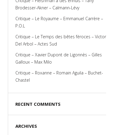
Critique – Fleishman a des ennuis – Taffy
Brodesser-Akner – Calmann-Lévy
Critique – Le Royaume – Emmanuel Carrère –
P.O.L
Critique – Le Temps des bêtes féroces – Victor
Del Arbol – Actes Sud
Critique – Xavier Dupont de Ligonnès – Gilles
Galloux – Max Milo
Critique – Roxanne – Romain Aguila – Buchet-
Chastel
RECENT COMMENTS
ARCHIVES