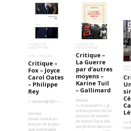
LIRE LA SUITE
LIRE LA SUITE
L
LITTÉRATURE
LITTÉRATURE
ANGLOPHONE
FRANCOPHONE
Critique –
NOIR
THRILLER
La Guerre
Critique –
LITT
par d’autres
Fox – Joyce
FRA
moyens –
Cr
Carol Oates
Karine Tuil
Un
– Philippe
– Gallimard
si
Rey
Cé
Depuis
!– wp:paragraph —
Ca
« L’Insouciance », je
m’étais promis de ne
Lé
Dernier
plus lire de romans
roman traduit en
de Karine Tuil si elle
Le d
français de la plus
persévérait dans son
mom
que nobélisable