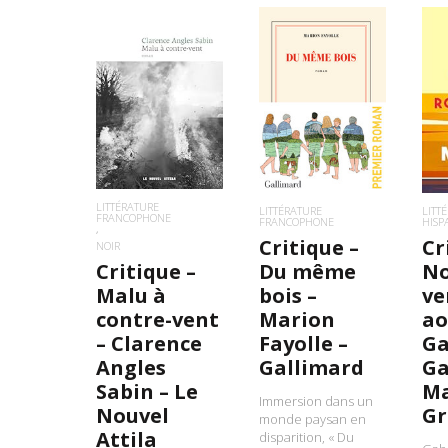
LIRE LA SUITE
LIRE LA SUITE
L
LITTÉRATURE
LITTÉRATURE
LITT
FRANCOPHONE
FRANCOPHONE
HIS
Critique –
Cr
NOIR
Critique –
Du même
No
Malu à
bois –
ve
contre-vent
Marion
ao
– Clarence
Fayolle –
Ga
Angles
Gallimard
Ga
Sabin – Le
Ma
Immersion dans un
Nouvel
Gr
monde paysan en
Attila
disparition, « Du