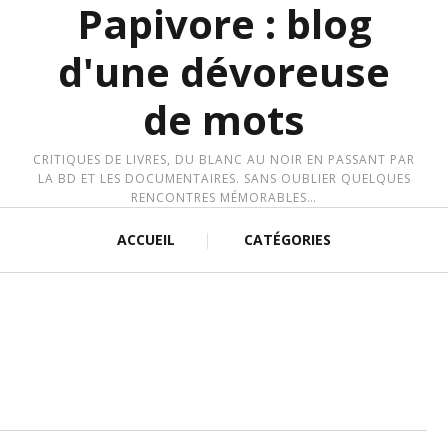
Papivore : blog
d'une dévoreuse
de mots
CRITIQUES DE LIVRES, DU BLANC AU NOIR EN PASSANT PAR
LA BD ET LES DOCUMENTAIRES. SANS OUBLIER QUELQUES
RENCONTRES MÉMORABLES…
ACCUEIL
CATÉGORIES