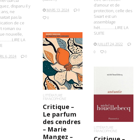
iel Garcia
d’amour et de
uez, disparu il y
MARS 13, 2024
0
protection, celle des
x ans, ne
Swart est un
aitait pas la
0
assemblage
ication de ce
hét…………….LIRE LA
rt roman ou
SUITE
ue nouvelle,
………….LIRE LA
JUILLET 24, 2022
TE
0
0
RIL 6, 2024
0
LIRE LA SUITE
LIRE LA SUITE
LITTÉRATURE
FRANCOPHONE
Critique –
Le parfum
des cendres
LITTÉRATURE
– Marie
FRANCOPHONE
Mangez –
Critique –