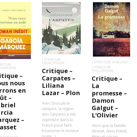
LIRE LA SUITE
LIRE LA SUITE
IRE LA SUITE
LITTÉRATURE
LITTÉRATURE AFRICAINE
FRANCOPHONE
ÉRATURE
LITTÉRATURE
PANOPHONE
Critique –
ANGLOPHONE
itique –
Carpates –
Critique –
us nous
Liliana
La
rrons en
Lazar – Plon
promesse –
ût –
Damon
Avec Dracula le
briel
Galgut –
vampire, la région
rcia
L’Olivier
des Carpates a été
rquez –
exploitée dans la
fiction pour faire
Alors que la famille
asset
frissonner le lecteur.
devrait, dans l’idéal,
(suite…)
être un cocon