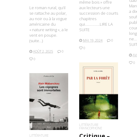
Gabr
même bois » offre
Marq
Le roman rural, qu’il
aux lecteurs une
a di
se rattache au polar,
succession de courts
souh
au noir ou à la vogue
chapitres
publ
américaine du
qui…………….LIRE LA
cou
« nature writing », a le
SUITE
long
vent en poupe.
ne…
(suite…)
MAI 19, 2024
0
SUI
0
AOÛT 2, 2025
0
AV
0
0
LIRE LA SUITE
LIRE LA SUITE
LITTÉRATURE
FRANCOPHONE
Critique –
LITTÉRATURE