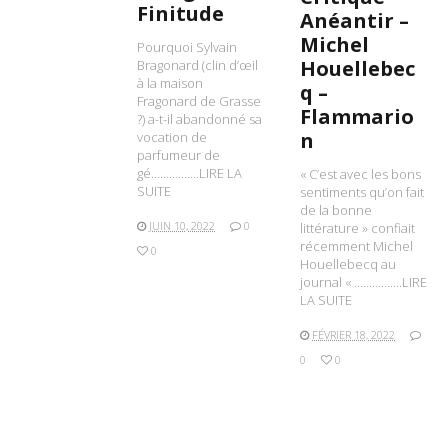
Finitude
Anéantir –
Michel
Pourquoi Sylvain
Houellebec
Bragonard (clin d’œil
à la maison
q –
Fragonard de Grasse
Flammario
?) a-t-il abandonné sa
n
vocation de
parfumeur de
gé…………….LIRE LA
« C’est avec les bons
SUITE
sentiments qu’on fait
de la bonne
JUIN 10, 2022
0
littérature » confiait
récemment Michel
0
Houellebecq au
journal « …………….LIRE
LA SUITE
FÉVRIER 18, 2022
0
0