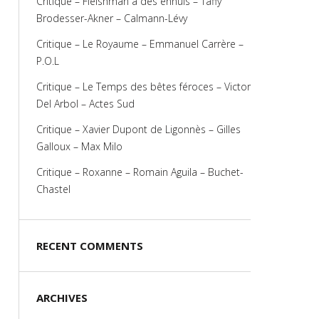
Critique – Fleishman a des ennuis – Taffy
Brodesser-Akner – Calmann-Lévy
Critique – Le Royaume – Emmanuel Carrère –
P.O.L
Critique – Le Temps des bêtes féroces – Victor
Del Arbol – Actes Sud
Critique – Xavier Dupont de Ligonnès – Gilles
Galloux – Max Milo
Critique – Roxanne – Romain Aguila – Buchet-
Chastel
RECENT COMMENTS
ARCHIVES