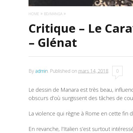
HOME
BD/MANGA
Critique – Le Car
– Glénat
By
admin
.
Published on
mars 14, 2018
.
0
Le dessin de Manara est très beau, influenc
obscurs d’où surgissent des tâches de cou
La violence qui règne à Rome en cette fin d
En revanche, l’Italien s’est surtout intéres