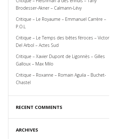
Critique – Fleishman a des ennuis – Taffy
Brodesser-Akner – Calmann-Lévy
Critique – Le Royaume – Emmanuel Carrère –
P.O.L
Critique – Le Temps des bêtes féroces – Victor
Del Arbol – Actes Sud
Critique – Xavier Dupont de Ligonnès – Gilles
Galloux – Max Milo
Critique – Roxanne – Romain Aguila – Buchet-
Chastel
RECENT COMMENTS
ARCHIVES