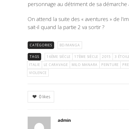
personnage au détriment de sa démarche ar
On attend la suite des « aventures » de l’
sait-il quand la partie 2 va sortir ?
CATÉGORIES
BD/MANGA
TAGS
16ÈME SIÈCLE
17ÈME SIÈCLE
2015
3 ÉTOIL
ITALIE
LE CARAVAGE
MILO MANARA
PEINTURE
PRE
VIOLENCE
0
likes
Author
admin