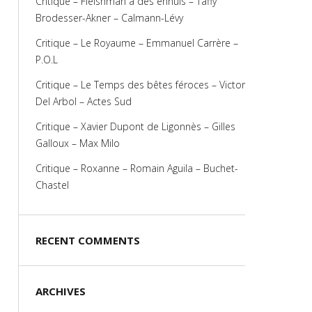
Critique – Fleishman a des ennuis – Taffy
Brodesser-Akner – Calmann-Lévy
Critique – Le Royaume – Emmanuel Carrère –
P.O.L
Critique – Le Temps des bêtes féroces – Victor
Del Arbol – Actes Sud
Critique – Xavier Dupont de Ligonnès – Gilles
Galloux – Max Milo
Critique – Roxanne – Romain Aguila – Buchet-
Chastel
RECENT COMMENTS
ARCHIVES