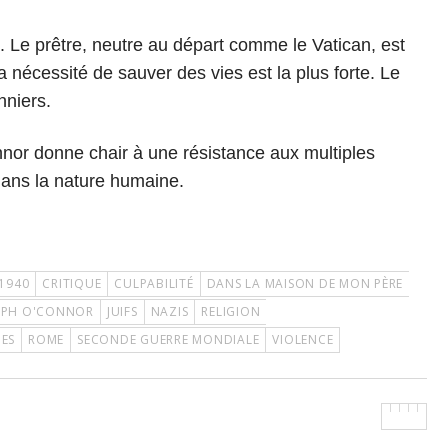
. Le prêtre, neutre au départ comme le Vatican, est
 la nécessité de sauver des vies est la plus forte. Le
nniers.
nnor donne chair à une résistance aux multiples
dans la nature humaine.
1940
CRITIQUE
CULPABILITÉ
DANS LA MAISON DE MON PÈRE
EPH O'CONNOR
JUIFS
NAZIS
RELIGION
GES
ROME
SECONDE GUERRE MONDIALE
VIOLENCE