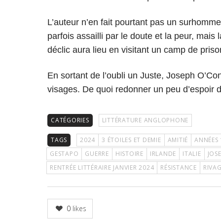
L’auteur n’en fait pourtant pas un surhomme
parfois assailli par le doute et la peur, mais
déclic aura lieu en visitant un camp de priso
En sortant de l’oubli un Juste, Joseph O’Co
visages. De quoi redonner un peu d’espoir 
CATÉGORIES
LITTÉRATURE ANGLOPHONE
TAGS
2024
3 ÉTOILES ET DEMIE
AMITIÉ
ANNÉES 
GESTAPO
GUERRE
HISTOIRE
IRLANDE
ITALIE
JOS
RENTRÉE LITTÉRAIRE JANVIER 2024
RÉSISTANCE
RIVA
0
likes