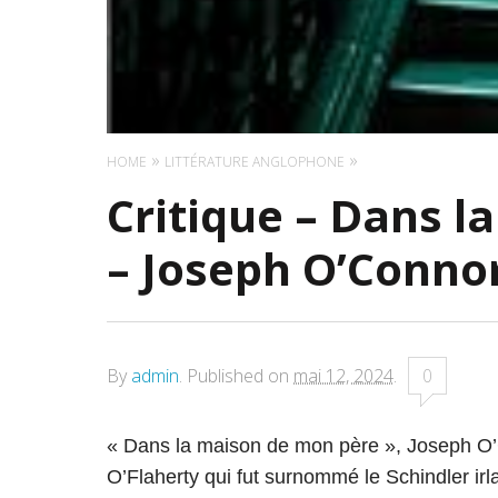
HOME
LITTÉRATURE ANGLOPHONE
Critique – Dans 
– Joseph O’Connor
By
admin
.
Published on
mai 12, 2024
.
0
« Dans la maison de mon père », Joseph O’
O’Flaherty qui fut surnommé le Schindler irl