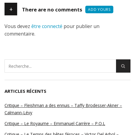
+
There are no comments
ADD YOURS
Vous devez
être connecté
pour publier un
commentaire.
ARTICLES RÉCENTS
Critique – Fleishman a des ennuis – Taffy Brodesser-Akner –
Calmann-Lévy
Critique – Le Royaume – Emmanuel Carrère – P.O.L
Critique – Le Temps des bêtes féroces – Victor Del Arbol –