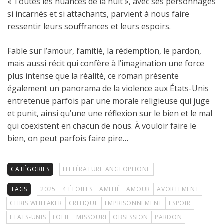
« Toutes les nuances de la nuit », avec ses personnages
si incarnés et si attachants, parvient à nous faire
ressentir leurs souffrances et leurs espoirs.
Fable sur l’amour, l’amitié, la rédemption, le pardon,
mais aussi récit qui confère à l’imagination une force
plus intense que la réalité, ce roman présente
également un panorama de la violence aux États-Unis
entretenue parfois par une morale religieuse qui juge
et punit, ainsi qu’une une réflexion sur le bien et le mal
qui coexistent en chacun de nous. À vouloir faire le
bien, on peut parfois faire pire…
CATÉGORIES
LITTÉRATURE ANGLOPHONE
TAGS
2025
4 ÉTOILES
AMITIÉ
AMOUR
AVORTEMENT
CHRIS WHITAKER
CRITIQUE
EMPRISONNEMENT
ESPOIR
ETATS-UNIS
FOLIE
MISSOURI
OBSESSION
PARDON