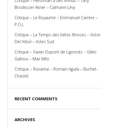
Critique – Fleishman a des ennuis – Taffy
Brodesser-Akner – Calmann-Lévy
Critique – Le Royaume – Emmanuel Carrère –
P.O.L
Critique – Le Temps des bêtes féroces – Victor
Del Arbol – Actes Sud
Critique – Xavier Dupont de Ligonnès – Gilles
Galloux – Max Milo
Critique – Roxanne – Romain Aguila – Buchet-
Chastel
RECENT COMMENTS
ARCHIVES