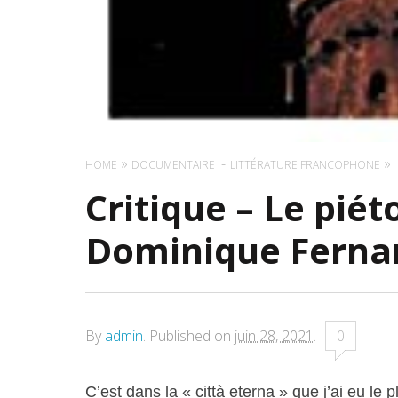
HOME
DOCUMENTAIRE
LITTÉRATURE FRANCOPHONE
Critique – Le pié
Dominique Fernan
By
admin
.
Published on
juin 28, 2021
.
0
C’est dans la « città eterna » que j’ai eu le 