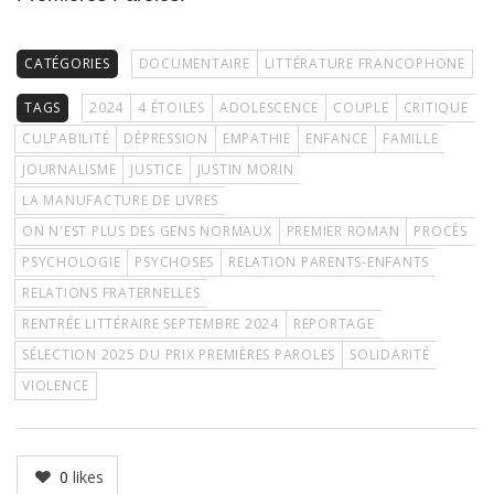
CATÉGORIES
DOCUMENTAIRE
LITTÉRATURE FRANCOPHONE
TAGS
2024
4 ÉTOILES
ADOLESCENCE
COUPLE
CRITIQUE
CULPABILITÉ
DÉPRESSION
EMPATHIE
ENFANCE
FAMILLE
JOURNALISME
JUSTICE
JUSTIN MORIN
LA MANUFACTURE DE LIVRES
ON N'EST PLUS DES GENS NORMAUX
PREMIER ROMAN
PROCÈS
PSYCHOLOGIE
PSYCHOSES
RELATION PARENTS-ENFANTS
RELATIONS FRATERNELLES
RENTRÉE LITTÉRAIRE SEPTEMBRE 2024
REPORTAGE
SÉLECTION 2025 DU PRIX PREMIÈRES PAROLES
SOLIDARITÉ
VIOLENCE
0
likes