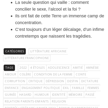
La seule question qui vaille : comment
concilier le sexe, l’alcool et la foi ?
Ils ont fait de cette Terre un immense camp de
concentration.
C’est toujours d’un léger décalage, d’un infime
contretemps que naissent les tragédies.
CATÉGORIES
LITTÉRATURE AFRICAINE
LITTÉRATURE FRANCOPHONE
TAGS
2022
4 ÉTOILES
ADOLESCENCE
AMITIÉ
AMNÉSIE
AMOUR
COLÈRE
CONDITION DE LA FEMME
CONTE
CORRUPTION
CRITIQUE
DÉPRESSION
DESTIN
DICTATURE
ENFANCE
ENGAGEMENT POLITIQUE
EXIL
FAMILLE
FEMMES
GUINÉE
HASARD
HUMOUR
IDENTITÉ
MÉMOIRE
PASSÉ
RELATION PARENTS-ENFANTS
RELIGION