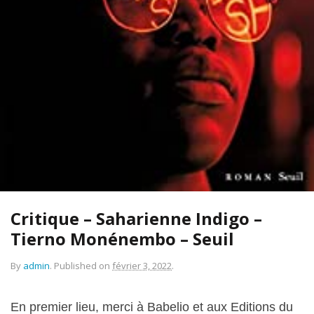
Critique – Saharienne Indigo –
Tierno Monénembo – Seuil
By
admin
.
Published on
février 3, 2022
.
En premier lieu, merci à Babelio et aux Editions du