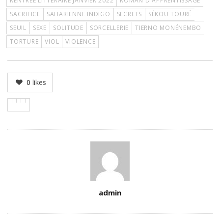
RENTRÉE LITTÉRAIRE JANVIER 2022
ROMAN D'APPRENTISSAGE
SACRIFICE
SAHARIENNE INDIGO
SECRETS
SÉKOU TOURÉ
SEUIL
SEXE
SOLITUDE
SORCELLERIE
TIERNO MONÉNEMBO
TORTURE
VIOL
VIOLENCE
0
likes
Author
admin