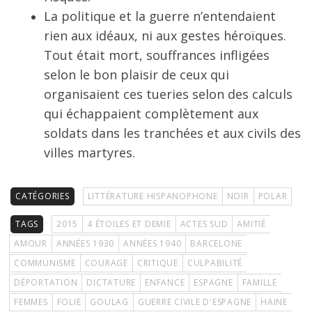
La politique et la guerre n’entendaient
rien aux idéaux, ni aux gestes héroïques.
Tout était mort, souffrances infligées
selon le bon plaisir de ceux qui
organisaient ces tueries selon des calculs
qui échappaient complètement aux
soldats dans les tranchées et aux civils des
villes martyres.
CATÉGORIES
LITTÉRATURE HISPANOPHONE
NOIR
POLAR
TAGS
2015
4 ÉTOILES ET DEMIE
ACTES SUD
AMITIÉ
AMOUR
ANNÉES 1930
ANNÉES 1940
BARCELONE
COMMUNISME
COURAGE
CRITIQUE
CULPABILITÉ
DÉPORTATION
DICTATURE
ENFANCE
ESPAGNE
FAMILLE
FEMMES
FOLIE
GOULAG
GUERRE CIVILE D'ESPAGNE
HAINE