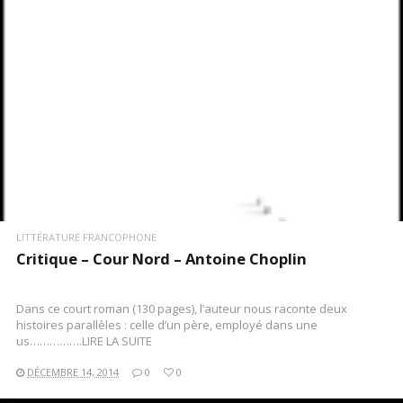
LITTÉRATURE FRANCOPHONE
Critique – Cour Nord – Antoine Choplin
Dans ce court roman (130 pages), l’auteur nous raconte deux
histoires parallèles : celle d’un père, employé dans une
us…………….LIRE LA SUITE
DÉCEMBRE 14, 2014
0
0