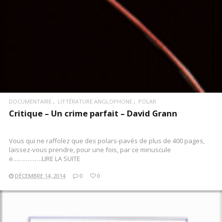
DOCUMENTAIRE
LITTÉRATURE ANGLOPHONE
POLAR
Critique – Un crime parfait – David Grann
Vous qui ne raffolez que des polars-pavés de plus de 400 pages,
laissez-vous prendre, pour une fois, par ce minuscule
e…………….LIRE LA SUITE
DÉCEMBRE 14, 2014
0
0