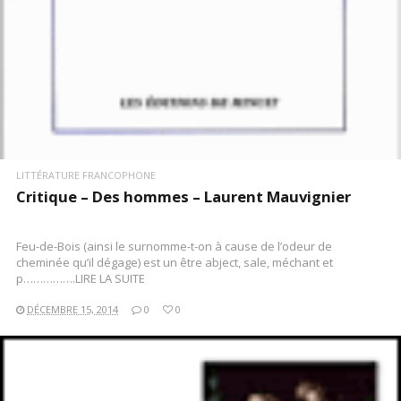
LITTÉRATURE FRANCOPHONE
Critique – Des hommes – Laurent Mauvignier
Feu-de-Bois (ainsi le surnomme-t-on à cause de l’odeur de
cheminée qu’il dégage) est un être abject, sale, méchant et
p…………….LIRE LA SUITE
DÉCEMBRE 15, 2014
0
0