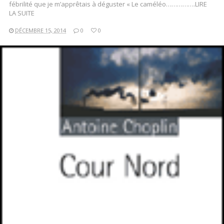
fébrilité que je m’apprêtais à déguster « Le caméléo…………….LIRE
LA SUITE
DÉCEMBRE 15, 2014
0
0
LIRE LA SUITE