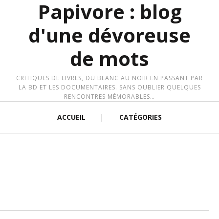
Papivore : blog
d'une dévoreuse
de mots
CRITIQUES DE LIVRES, DU BLANC AU NOIR EN PASSANT PAR
LA BD ET LES DOCUMENTAIRES. SANS OUBLIER QUELQUES
RENCONTRES MÉMORABLES…
ACCUEIL
CATÉGORIES