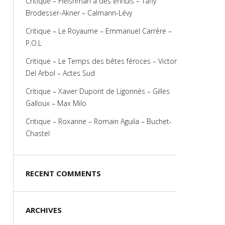
Critique – Fleishman a des ennuis – Taffy
Brodesser-Akner – Calmann-Lévy
Critique – Le Royaume – Emmanuel Carrère –
P.O.L
Critique – Le Temps des bêtes féroces – Victor
Del Arbol – Actes Sud
Critique – Xavier Dupont de Ligonnès – Gilles
Galloux – Max Milo
Critique – Roxanne – Romain Aguila – Buchet-
Chastel
RECENT COMMENTS
ARCHIVES