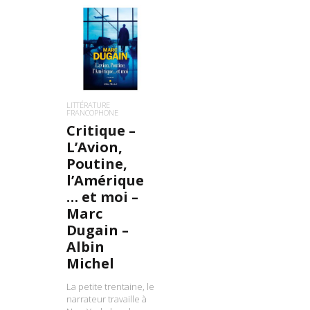
LIRE LA SUITE
LITTÉRATURE
FRANCOPHONE
Critique –
L’Avion,
Poutine,
l’Amérique
… et moi –
Marc
Dugain –
Albin
Michel
La petite trentaine, le
narrateur travaille à