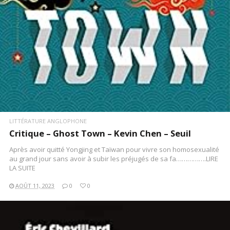
LITTÉRATURE ANGLOPHONE
Critique – Ghost Town – Kevin Chen – Seuil
Après avoir quitté Yongjing et Taïwan pour vivre son homosexualité
au grand jour sans avoir à subir les préjugés de sa fa…………….LIRE
LA SUITE
AOÛT 11, 2023
0
0