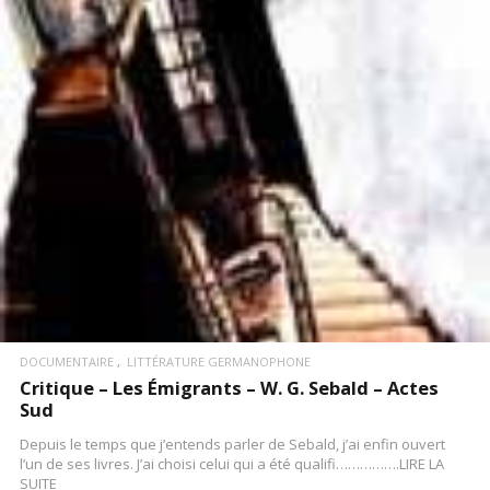
DOCUMENTAIRE
LITTÉRATURE GERMANOPHONE
Critique – Les Émigrants – W. G. Sebald – Actes
Sud
Depuis le temps que j’entends parler de Sebald, j’ai enfin ouvert
l’un de ses livres. J’ai choisi celui qui a été qualifi…………….LIRE LA
SUITE