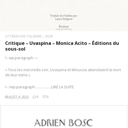
LITTÉRATURE ITALIENNE
NOIR
Critique – Uvaspina – Monica Acito – Éditions du
sous-sol
!– wp:paragraph —
« Tous les mercredis soir, Uvaspina et Minuccia attendaient la mort
de leur mère ».
!– /wp:paragraph…………….LIRE LA SUITE
AOÛT 4, 2025
0
0