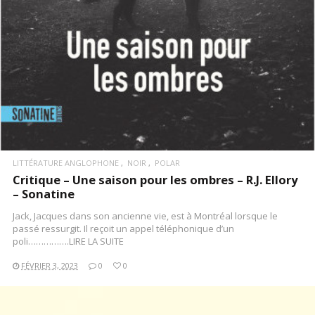
LITTÉRATURE ANGLOPHONE
NOIR
POLAR
Critique – Une saison pour les ombres – R.J. Ellory
– Sonatine
Jack, Jacques dans son ancienne vie, est à Montréal lorsque le
passé ressurgit. Il reçoit un appel téléphonique d’un
poli…………….LIRE LA SUITE
FÉVRIER 3, 2023
0
0