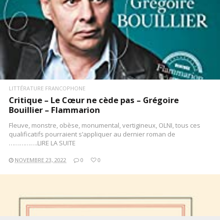
LITTÉRATURE FRANCOPHONE
Critique – Le Cœur ne cède pas – Grégoire
Bouillier – Flammarion
Fleuve, monstre, obèse, monumental, vertigineux, OLNI, tous ces
qualificatifs pourraient s’appliquer au dernier roman de
…………….LIRE LA SUITE
NOVEMBRE 23, 2022
0
0