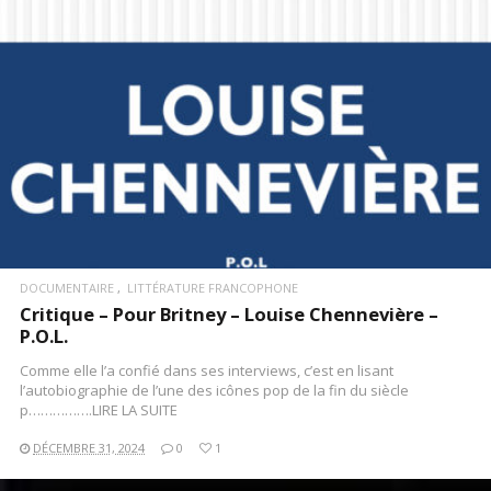
DOCUMENTAIRE
LITTÉRATURE FRANCOPHONE
Critique – Pour Britney – Louise Chennevière –
P.O.L.
Comme elle l’a confié dans ses interviews, c’est en lisant
l’autobiographie de l’une des icônes pop de la fin du siècle
p…………….LIRE LA SUITE
DÉCEMBRE 31, 2024
0
1