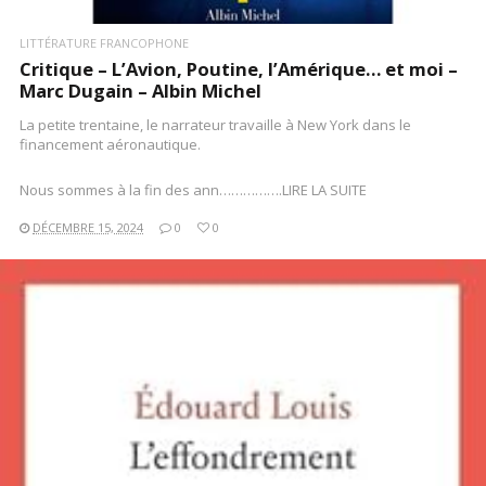
LITTÉRATURE FRANCOPHONE
Critique – L’Avion, Poutine, l’Amérique… et moi –
Marc Dugain – Albin Michel
La petite trentaine, le narrateur travaille à New York dans le
financement aéronautique.
Nous sommes à la fin des ann…………….LIRE LA SUITE
DÉCEMBRE 15, 2024
0
0