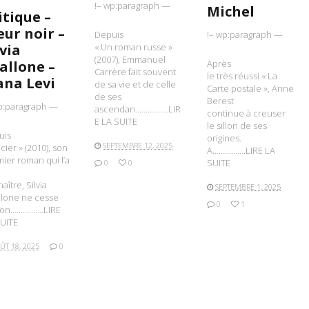
!– wp:paragraph —
Michel
itique –
ur noir –
Depuis
!– wp:paragraph —
lvia
« Un roman russe »
(2007), Emmanuel
allone –
Après
Carrère fait souvent
le très réussi « La
ana Levi
de sa vie et de celle
Carte postale », Anne
de ses
Berest
p:paragraph —
ascendan…………….LIR
continue à creuser
E LA SUITE
le sillon de ses
uis
origines.
SEPTEMBRE 12, 2025
acier » (2010), son
A…………….LIRE LA
ier roman qui l’a
SUITE
0
0
aître, Silvia
SEPTEMBRE 1, 2025
llone ne cesse
0
1
son…………….LIRE
UITE
ÛT 18, 2025
0