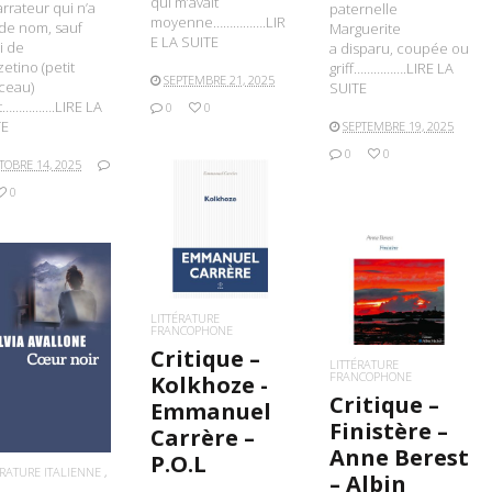
qui m’avait
arrateur qui n’a
paternelle
moyenne…………….LIR
de nom, sauf
Marguerite
E LA SUITE
i de
a disparu, coupée ou
etino (petit
griff…………….LIRE LA
SEPTEMBRE 21, 2025
ceau)
SUITE
t…………….LIRE LA
0
0
TE
SEPTEMBRE 19, 2025
0
0
TOBRE 14, 2025
0
LIRE LA SUITE
LIRE LA SUITE
LITTÉRATURE
FRANCOPHONE
IRE LA SUITE
Critique –
LITTÉRATURE
FRANCOPHONE
Kolkhoze -
Critique –
Emmanuel
Finistère –
Carrère –
Anne Berest
P.O.L
ÉRATURE ITALIENNE
– Albin