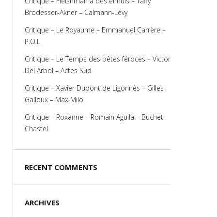
Critique – Fleishman a des ennuis – Taffy
Brodesser-Akner – Calmann-Lévy
Critique – Le Royaume – Emmanuel Carrère –
P.O.L
Critique – Le Temps des bêtes féroces – Victor
Del Arbol – Actes Sud
Critique – Xavier Dupont de Ligonnès – Gilles
Galloux – Max Milo
Critique – Roxanne – Romain Aguila – Buchet-
Chastel
RECENT COMMENTS
ARCHIVES