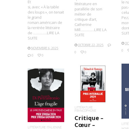
Et
le n
littérature en
si, avec « À la table
pas 
parallèle de son
des loups », on tenait
celu
métier de
le grand
Pezz
critique d’art,
roman américain de
mor
Catherine
la rentrée littéraire
don
Mill…………….LIRE LA
de …………….LIRE LA
SUI
SUITE
SUITE
OC
OCTOBRE 22, 2025
NOVEMBRE 6, 2025
0
0
0
0
0
LIRE LA SUITE
L
LIRE LA SUITE
LITTÉRATURE
FRANCOPHONE
Critique –
Cœur –
LITT
LITTÉRATURE ITALIENNE
NOIR