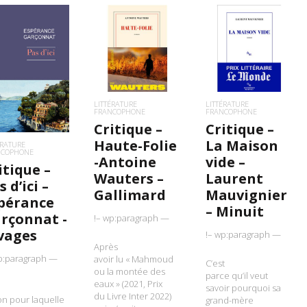
LIRE LA SUITE
LIRE LA SUITE
IRE LA SUITE
LITTÉRATURE
LITTÉRATURE
FRANCOPHONE
FRANCOPHONE
Critique –
Critique –
Haute-Folie
La Maison
ÉRATURE
NCOPHONE
-Antoine
vide –
itique –
Wauters –
Laurent
s d’ici –
Gallimard
Mauvignier
pérance
– Minuit
rçonnat -
!– wp:paragraph —
vages
!– wp:paragraph —
Après
p:paragraph —
avoir lu « Mahmoud
C’est
ou la montée des
parce qu’il veut
eaux » (2021, Prix
savoir pourquoi sa
du Livre Inter 2022)
on pour laquelle
grand-mère