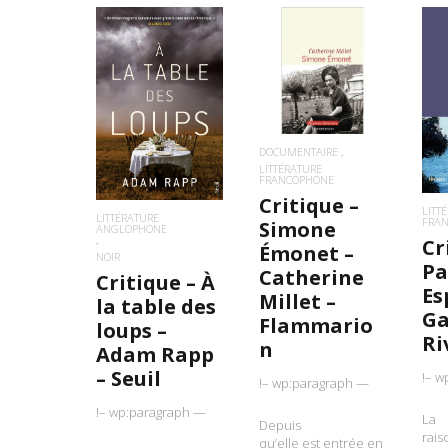
LIRE LA SUITE
L
LIRE LA SUITE
DOCUMENTAIRE
LITTÉRATURE
FRANCOPHONE
Critique –
LITT
LITTÉRATURE
FRA
Simone
ANGLOPHONE
Cr
Émonet –
NOIR
Pa
Catherine
Critique – À
Es
Millet –
la table des
Ga
Flammario
loups –
Ri
n
Adam Rapp
– Seuil
!– w
!– wp:paragraph —
!– wp:paragraph —
La
Depuis
rais
qu’elle est entrée en