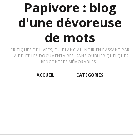
Papivore : blog
d'une dévoreuse
de mots
CRITIQUES DE LIVRES, DU BLANC AU NOIR EN PASSANT PAR
LA BD ET LES DOCUMENTAIRES. SANS OUBLIER QUELQUES
RENCONTRES MÉMORABLES…
ACCUEIL
CATÉGORIES