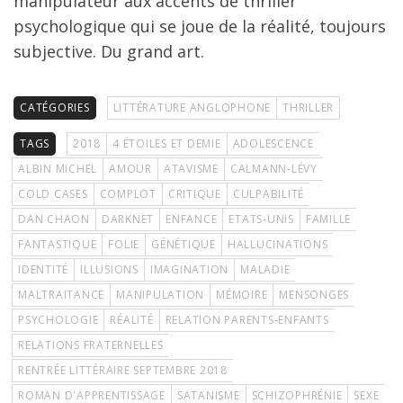
manipulateur aux accents de thriller
psychologique qui se joue de la réalité, toujours
subjective. Du grand art.
CATÉGORIES
LITTÉRATURE ANGLOPHONE
THRILLER
TAGS
2018
4 ÉTOILES ET DEMIE
ADOLESCENCE
ALBIN MICHEL
AMOUR
ATAVISME
CALMANN-LÉVY
COLD CASES
COMPLOT
CRITIQUE
CULPABILITÉ
DAN CHAON
DARKNET
ENFANCE
ETATS-UNIS
FAMILLE
FANTASTIQUE
FOLIE
GÉNÉTIQUE
HALLUCINATIONS
IDENTITÉ
ILLUSIONS
IMAGINATION
MALADIE
MALTRAITANCE
MANIPULATION
MÉMOIRE
MENSONGES
PSYCHOLOGIE
RÉALITÉ
RELATION PARENTS-ENFANTS
RELATIONS FRATERNELLES
RENTRÉE LITTÉRAIRE SEPTEMBRE 2018
ROMAN D'APPRENTISSAGE
SATANISME
SCHIZOPHRÉNIE
SEXE