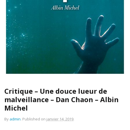
Critique – Une douce lueur de
malveillance – Dan Chaon – Albin
Michel
By
admin
.
Published on
janvier 14, 2019
.