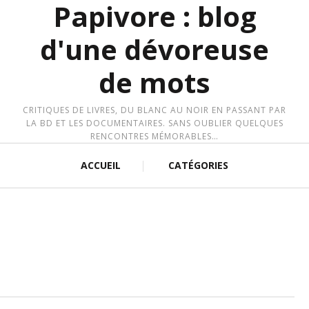
Papivore : blog
d'une dévoreuse
de mots
CRITIQUES DE LIVRES, DU BLANC AU NOIR EN PASSANT PAR
LA BD ET LES DOCUMENTAIRES. SANS OUBLIER QUELQUES
RENCONTRES MÉMORABLES…
ACCUEIL
CATÉGORIES