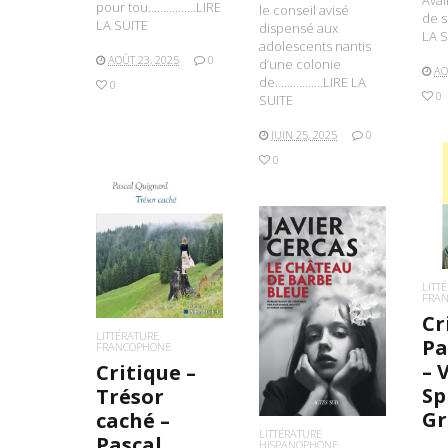
pour tou…………….LIRE
le conseil avisé
de 
LA SUITE
dispensé aux
LA S
adolescents nantis
AOÛT 23, 2025
0
d’une colonie
AO
de…………….LIRE LA
0
0
SUITE
JUIN 25, 2025
0
0
L
LIRE LA SUITE
LITT
FRA
LIRE LA SUITE
Cr
LITTÉRATURE
Pa
FRANCOPHONE
– 
Critique –
Sp
Trésor
Gr
caché –
LITTÉRATURE
Pascal
HISPANOPHONE