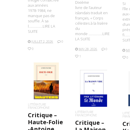
trilogie consacrée
Dixième
Si
aux années
livre de l’auteur
l’îl
1978-1984, ne
islandais traduit en
aux 
manque pas de
français, « Corps
ext
souffle. À sa
célestes à la lisière
d’u
l…………….LIRE LA
du
prés
SUITE
monde …………….LIRE
fi…
LA SUITE
SUI
JUILLET 2, 2026
0
0
MAI 28, 2026
0
MA
1
0
LIRE LA SUITE
LIRE LA SUITE
L
LITTÉRATURE
FRANCOPHONE
LITTÉRATURE
LITT
Critique –
FRANCOPHONE
FRA
Haute-Folie
Critique –
Cr
-Antoine
La Maison