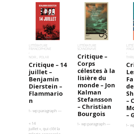
LIRE LA SUITE
LIRE LA SUITE
L
LITTÉRATURE
LITTÉRATURE
LITT
FRANCOPHONE
SCANDINAVE
ANG
Critique –
NOIR
POLAR
THRI
Corps
Critique – 14
Cr
célestes à la
juillet –
Le
lisière du
Benjamin
Fa
monde – Jon
Dierstein –
de
Kalman
Flammario
Sh
Stefansson
n
– 
– Christian
M
!– wp:paragraph —
Bourgois
– 
« 14
!– wp:paragraph —
!– w
juillet », qui clôt la