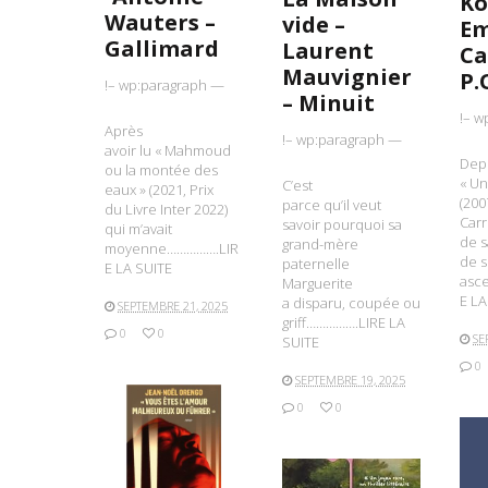
Ko
Wauters –
vide –
E
Gallimard
Laurent
Ca
Mauvignier
P.
!– wp:paragraph —
– Minuit
!– w
Après
!– wp:paragraph —
avoir lu « Mahmoud
Dep
ou la montée des
« Un
C’est
eaux » (2021, Prix
(200
parce qu’il veut
du Livre Inter 2022)
Carr
savoir pourquoi sa
qui m’avait
de s
grand-mère
moyenne…………….LIR
de s
paternelle
E LA SUITE
asc
Marguerite
E LA
a disparu, coupée ou
SEPTEMBRE 21, 2025
griff…………….LIRE LA
0
0
SE
SUITE
0
SEPTEMBRE 19, 2025
0
0
LIRE LA SUITE