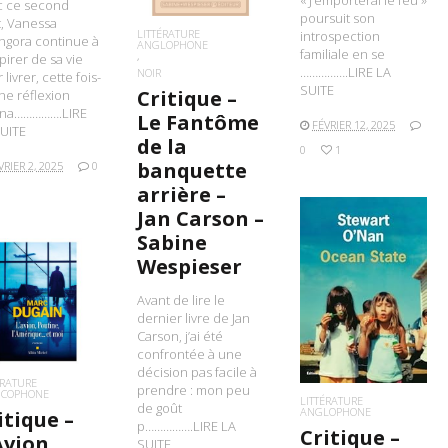
« J’emporterai le feu »
c ce second
poursuit son
t, Vanessa
LITTÉRATURE
introspection
ngora continue à
ANGLOPHONE
familiale en se
spirer de sa vie
…………….LIRE LA
NOIR
 livrer, cette fois-
SUITE
Critique –
une réflexion
gina…………….LIRE
Le Fantôme
FÉVRIER 12, 2025
UITE
de la
0
1
banquette
VRIER 2, 2025
0
arrière –
Jan Carson –
Sabine
Wespieser
LIRE LA SUITE
Avant de lire le
IRE LA SUITE
dernier livre de Jan
Carson, j’ai été
confrontée à une
décision pas facile à
ÉRATURE
prendre : mon peu
NCOPHONE
LITTÉRATURE
de goût
ANGLOPHONE
itique –
p…………….LIRE LA
Critique –
Avion,
SUITE