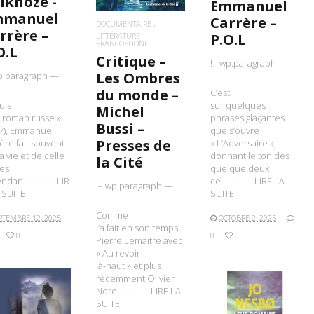
lkhoze -
Emmanuel
mmanuel
Carrère –
DOCUMENTAIRE
rrère –
LITTÉRATURE
P.O.L
FRANCOPHONE
O.L
Critique –
!– wp:paragraph —
Les Ombres
p:paragraph —
du monde –
C’est
uis
sur quelques
Michel
 roman russe »
phrases glaçantes
Bussi –
7), Emmanuel
que s’ouvre
Presses de
ère fait souvent
« L’Adversaire »,
a vie et de celle
donnant le ton des
la Cité
es
quelque deux
endan…………….LIR
ce…………….LIRE LA
!– wp:paragraph —
 SUITE
SUITE
Comme
PTEMBRE 12, 2025
OCTOBRE 2, 2025
l’a fait en son temps
0
0
0
Pierre Lemaitre avec
« Au revoir
là-haut » et plus
récemment Olivier
Nore…………….LIRE LA
SUITE