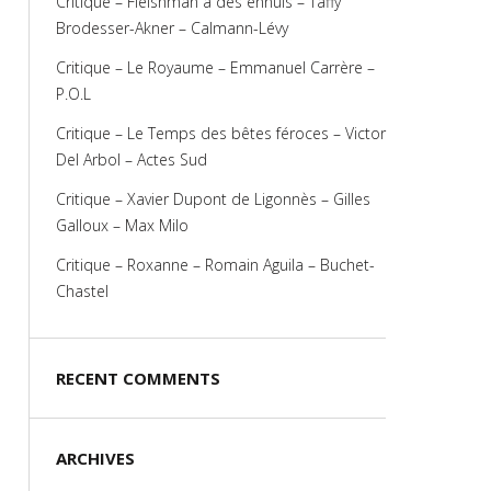
Critique – Fleishman a des ennuis – Taffy
Brodesser-Akner – Calmann-Lévy
Critique – Le Royaume – Emmanuel Carrère –
P.O.L
Critique – Le Temps des bêtes féroces – Victor
Del Arbol – Actes Sud
Critique – Xavier Dupont de Ligonnès – Gilles
Galloux – Max Milo
Critique – Roxanne – Romain Aguila – Buchet-
Chastel
RECENT COMMENTS
ARCHIVES