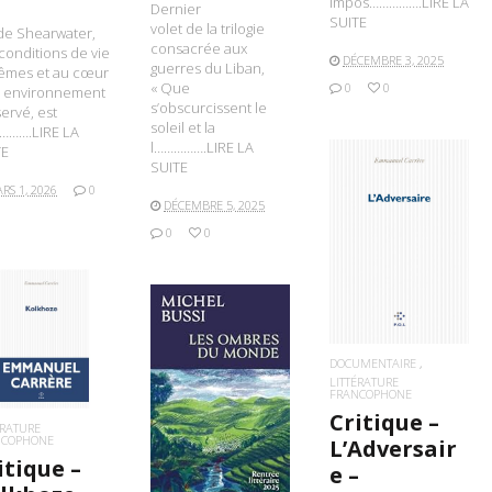
impos…………….LIRE LA
Dernier
SUITE
volet de la trilogie
e de Shearwater,
consacrée aux
conditions de vie
DÉCEMBRE 3, 2025
guerres du Liban,
rêmes et au cœur
« Que
0
0
n environnement
s’obscurcissent le
ervé, est
soleil et la
………….LIRE LA
l…………….LIRE LA
TE
SUITE
RS 1, 2026
0
DÉCEMBRE 5, 2025
0
0
LIRE LA SUITE
IRE LA SUITE
DOCUMENTAIRE
LITTÉRATURE
FRANCOPHONE
LIRE LA SUITE
Critique –
ÉRATURE
NCOPHONE
L’Adversair
itique –
e –