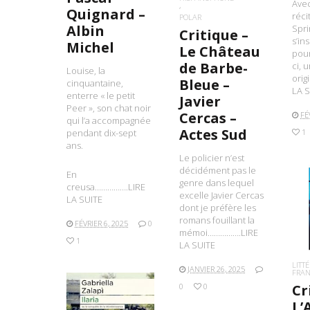
Ave
Quignard –
réci
POLAR
Albin
Spri
Critique –
s’in
Michel
Le Château
pour
de Barbe-
ci, 
Louise, la
ori
Bleue –
cinquantaine,
LA S
enterre « le petit
Javier
Peer », son chat noir
Cercas –
FÉ
qui l’a accompagnée
Actes Sud
pendant dix-sept
1
ans.
Le policier n’est
décidément pas le
En
genre dans lequel
creusa…………….LIRE
excelle Javier Cercas
LA SUITE
dont je préfère les
L
romans fouillant la
FÉVRIER 6, 2025
0
mémoi…………….LIRE
1
LA SUITE
LITT
JANVIER 26, 2025
FRA
Cr
0
0
L’