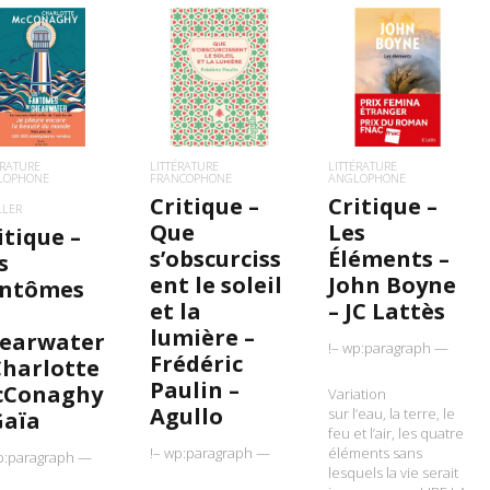
IRE LA SUITE
LIRE LA SUITE
LIRE LA SUITE
ÉRATURE
LITTÉRATURE
LITTÉRATURE
LOPHONE
FRANCOPHONE
ANGLOPHONE
Critique –
Critique –
LLER
Que
Les
itique –
s’obscurciss
Éléments –
s
ent le soleil
John Boyne
ntômes
et la
– JC Lattès
lumière –
earwater
!– wp:paragraph —
Frédéric
Charlotte
Paulin –
cConaghy
Variation
Agullo
sur l’eau, la terre, le
Gaïa
feu et l’air, les quatre
!– wp:paragraph —
éléments sans
p:paragraph —
lesquels la vie serait