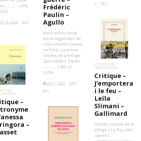
0
0
son…………….LIRE
Frédéric
UITE
Paulin –
Agullo
ÛT 18, 2025
0
Nous avions laissé
les protagonistes de
LIRE LA SUITE
« Nul ennemi comme
un frère », premier
volume de la trilogie
que Frédéric Paulin
LITTÉRATURE
IRE LA SUITE
…………….LIRE LA
FRANCOPHONE
SUITE
Critique –
J’emportera
MAI 7, 2025
0
i le feu –
ÉRATURE
0
NCOPHONE
Leïla
itique –
Slimani –
tronyme
Gallimard
Vanessa
ringora –
Dernier volume de la
LIRE LA SUITE
trilogie « Le Pays des
asset
autres »,