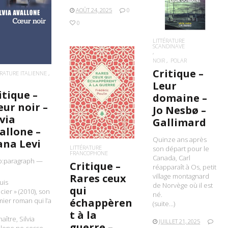
LIRE LA SUITE
AOÛT 24, 2025
0
IRE LA SUITE
0
LITTÉRATURE
SCANDINAVE
NOIR
POLAR
Critique –
ÉRATURE ITALIENNE
Leur
itique –
LIRE LA SUITE
domaine –
ur noir –
Jo Nesbø –
lvia
Gallimard
allone –
Quinze ans après
ana Levi
LITTÉRATURE
son départ pour le
FRANCOPHONE
Canada, Carl
p:paragraph —
Critique –
réapparaît à Os, petit
village montagnard
Rares ceux
uis
de Norvège où il est
qui
acier » (2010), son
né.
ier roman qui l’a
échappèren
(suite…)
t à la
aître, Silvia
JUILLET 21, 2025
guerre –
llone ne cesse