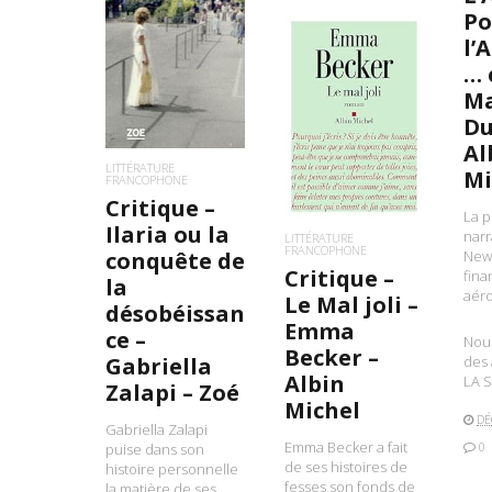
Po
l’
LIRE LA SUITE
… 
Ma
LIRE LA SUITE
Du
Al
LITTÉRATURE
Mi
FRANCOPHONE
Critique –
La p
Ilaria ou la
narr
LITTÉRATURE
FRANCOPHONE
conquête de
New 
Critique –
fin
la
aér
Le Mal joli –
désobéissan
Emma
ce –
Nous
Becker –
Gabriella
des
Albin
LA S
Zalapi – Zoé
Michel
DÉ
Gabriella Zalapi
Emma Becker a fait
0
puise dans son
de ses histoires de
histoire personnelle
fesses son fonds de
la matière de ses