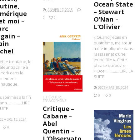
Ocean State
utine,
JANVIER 17, 2025
– Stewart
Amérique
0
0
O’Nan –
et moi –
L’Olivier
rc
gain –
« Quand j’étais en
bin
quatrième, ma sœur
a été impliquée dans
chel
l’assassinat d’une
jeune fille ». Cette
etite trentaine, le
LIRE LA SUITE
phrase qui ouvre
ateur travaille à
« Oce…………….LIRE LA
York dans le
SUITE
ancement
onautique.
DÉCEMBRE 18, 2024
0
0
 sommes à la fin
LITTÉRATURE
FRANCOPHONE
 ann…………….LIRE
Critique –
UITE
Cabane –
CEMBRE 15, 2024
Abel
0
Quentin –
L’Observato