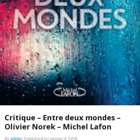
Critique – Entre deux mondes –
Olivier Norek – Michel Lafon
By
admin
.
Published on
janvier 4, 2018
.